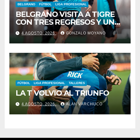
BELGRANO
FÚTBOL
LIGA PROFESIONAL
BELGRANO VISITA A TIGRE
CON TRES REGRESOS Y UNA
BAJA OBLIGADA
4 AGOSTO, 2026
GONZALO MOYANO
FÚTBOL
LIGA PROFESIONAL
TALLERES
LA T VOLVIO AL TRIUNFO
4 AGOSTO, 2026
ALAN VARCHUCO