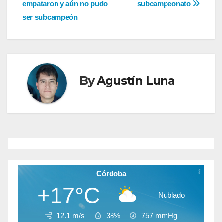
de
empataron y aún no pudo
subcampeonato
entradas
ser subcampeón
By
Agustín Luna
Córdoba
+17°C
Nublado
12.1 m/s
38%
757
mmHg