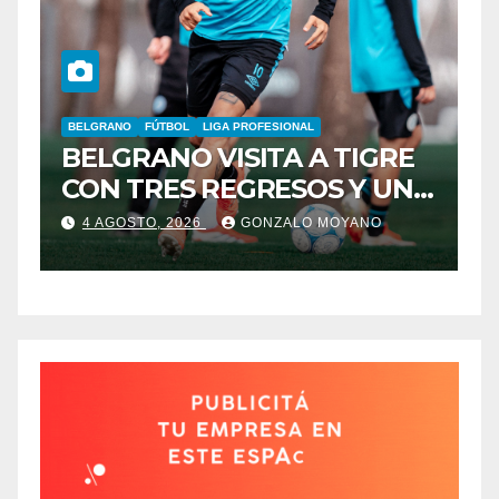
BELGRANO
FÚTBOL
LIGA PROFESIONAL
A
BELGRANO VISITA A TIGRE
F
CON TRES REGRESOS Y UNA
L
BAJA OBLIGADA
4 AGOSTO, 2026
GONZALO MOYANO