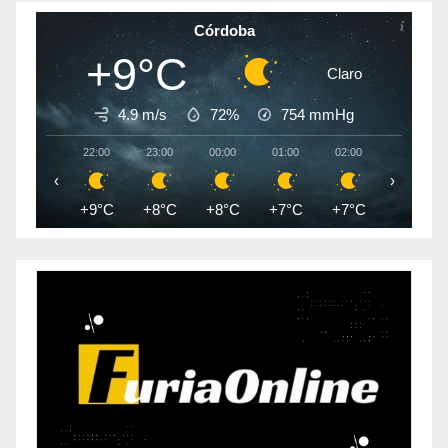
Córdoba
+9°C
Claro
4.9 m/s
72%
754
mmHg
22:00
23:00
00:00
01:00
02:00
03:00
‹
›
+9°C
+8°C
+8°C
+7°C
+7°C
+7°C