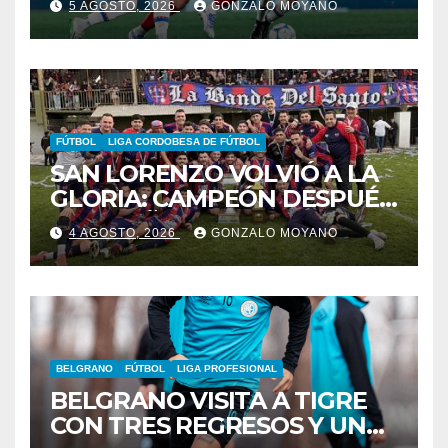
5 AGOSTO, 2026
GONZALO MOYANO
FÚTBOL
LIGA CORDOBESA DE FÚTBOL
SAN LORENZO VOLVIÓ A LA
GLORIA: CAMPEÓN DESPUÉS
DE 42 AÑOS
4 AGOSTO, 2026
GONZALO MOYANO
BELGRANO
FÚTBOL
LIGA PROFESIONAL
BELGRANO VISITA A TIGRE
CON TRES REGRESOS Y UNA