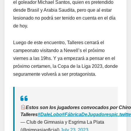
el goleador Michael Santos, quien es pretendido
desde Brasil y Arabia Saudita, pero que al estar
lesionado no podrá ser tenido en cuenta en el día
de hoy.
Luego de este encuentro, Talleres cerrará el
campeonato visitando a Newell’s el próximo
viernes a las 19hs. Y ya empezará a pensar en el
próximo certamen, la Copa de la Liga 2023, donde
seguramente volverá a ser protagonista.
Estos son los jugadores convocados por Chirol
Talleres
#DaleLobo
#FábricaDeJugadores
pic.twit
— Club de Gimnasia y Esgrima La Plata
(@gimnasiaoficial)
July 23, 2023