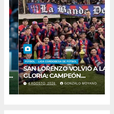
FÚTBOL
LIGA CORDOBESA DE FÚTBOL
B
SAN LORENZO VOLVIÓ A LA
B
GLORIA: CAMPEÓN
C
DESPUÉS DE 42 AÑOS
B
4 AGOSTO, 2026
GONZALO MOYANO