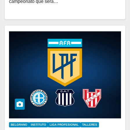
campeonato que será…
BELGRANO
INSTITUTO
LIGA PROFESIONAL
TALLERES