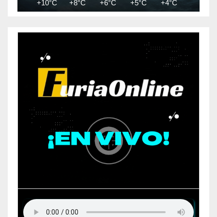
+10°C
+8°C
+6°C
+5°C
+4°C
+3°C