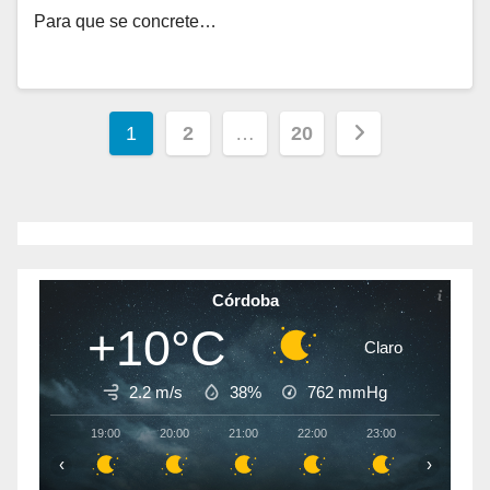
Para que se concrete…
Paginación
1
2
…
20
de
entradas
Córdoba
+10°C
Claro
2.2 m/s
38%
762
mmHg
19:00
20:00
21:00
22:00
23:00
00:00
‹
›