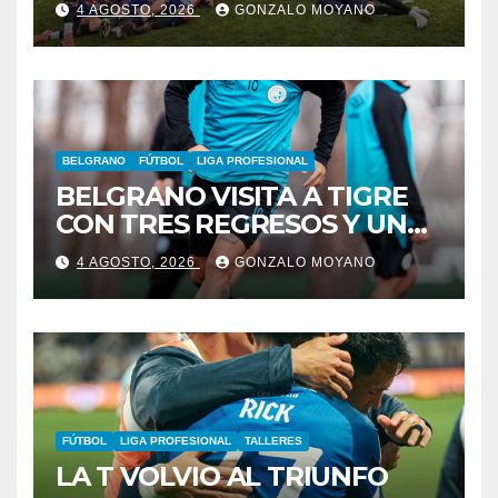
4 AGOSTO, 2026
GONZALO MOYANO
BELGRANO
FÚTBOL
LIGA PROFESIONAL
BELGRANO VISITA A TIGRE
CON TRES REGRESOS Y UNA
BAJA OBLIGADA
4 AGOSTO, 2026
GONZALO MOYANO
FÚTBOL
LIGA PROFESIONAL
TALLERES
LA T VOLVIO AL TRIUNFO