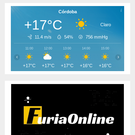
Córdoba
+17°C
Claro
11.4 m/s
54%
756
mmHg
11:00
12:00
13:00
14:00
15:00
16:00
‹
›
+17°C
+17°C
+17°C
+16°C
+16°C
+15°C