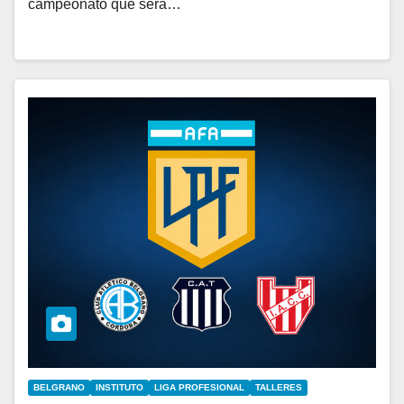
campeonato que será…
BELGRANO
INSTITUTO
LIGA PROFESIONAL
TALLERES