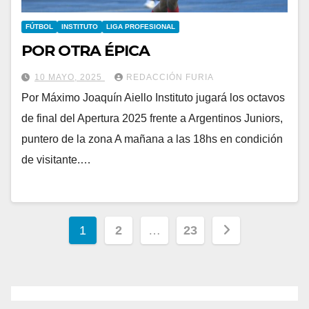
FÚTBOL
INSTITUTO
LIGA PROFESIONAL
POR OTRA ÉPICA
10 MAYO, 2025
REDACCIÓN FURIA
Por Máximo Joaquín Aiello Instituto jugará los octavos
de final del Apertura 2025 frente a Argentinos Juniors,
puntero de la zona A mañana a las 18hs en condición
de visitante.…
Paginación
1
2
…
23
de
entradas