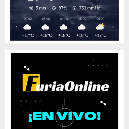
5 m/s
97%
753
mmHg
02:00
03:00
04:00
05:00
06:00
07:00
‹
›
+17°C
+18°C
+18°C
+18°C
+17°C
+17°C