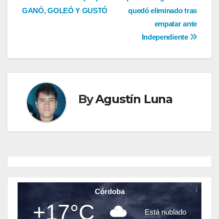
Navegación
GANÓ, GOLEÓ Y GUSTÓ
quedó eliminado tras
de
empatar ante
entradas
Independiente
By
Agustín Luna
Córdoba
+17°C
Está nublado