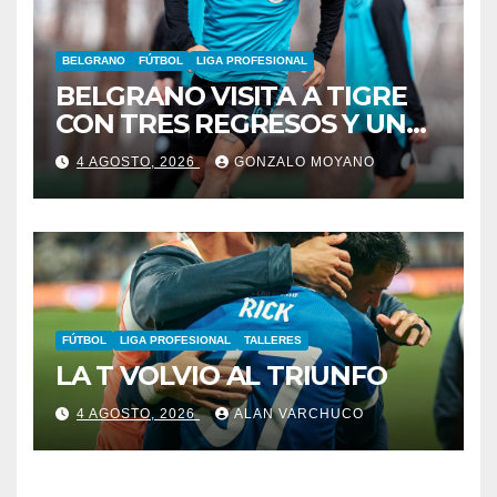
BELGRANO
FÚTBOL
LIGA PROFESIONAL
BELGRANO VISITA A TIGRE
CON TRES REGRESOS Y UNA
BAJA OBLIGADA
4 AGOSTO, 2026
GONZALO MOYANO
FÚTBOL
LIGA PROFESIONAL
TALLERES
LA T VOLVIO AL TRIUNFO
4 AGOSTO, 2026
ALAN VARCHUCO