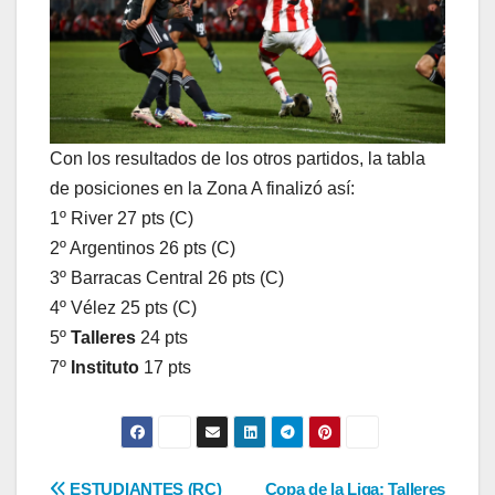
Con los resultados de los otros partidos, la tabla
de posiciones en la Zona A finalizó así:
1º River 27 pts (C)
2º Argentinos 26 pts (C)
3º Barracas Central 26 pts (C)
4º Vélez 25 pts (C)
5º
Talleres
24 pts
7º
Instituto
17 pts
ESTUDIANTES (RC)
Copa de la Liga: Talleres