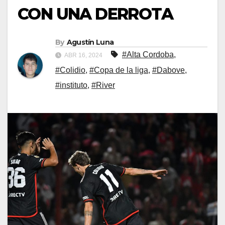
CON UNA DERROTA
By
Agustín Luna
#Alta Cordoba
,
ABR 16, 2024
#Colidio
,
#Copa de la liga
,
#Dabove
,
#instituto
,
#River