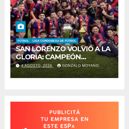
BELGRANO
FÚTBOL
LIGA PROFESIONAL
VIÓ A LA
BELGRANO VISITA A TIG
N
CON TRES REGRESOS Y 
ÑOS
BAJA OBLIGADA
O MOYANO
4 AGOSTO, 2026
GONZALO MOYANO