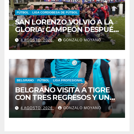
FÚTBOL
LIGA CORDOBESA DE FÚTBOL
SAN LORENZO VOLVIÓ A LA
GLORIA: CAMPEÓN DESPUÉS
DE 42 AÑOS
4 AGOSTO, 2026
GONZALO MOYANO
BELGRANO
FÚTBOL
LIGA PROFESIONAL
BELGRANO VISITA A TIGRE
CON TRES REGRESOS Y UNA
BAJA OBLIGADA
4 AGOSTO, 2026
GONZALO MOYANO