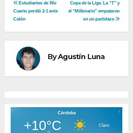
Navegación
Estudiantes de Río
Copa de la Liga: La “T” y
Cuarto perdió 2-1 ante
el “Millonario” empataron
de
Colón
en un partidazo
entradas
By
Agustín Luna
Córdoba
+10°C
Claro