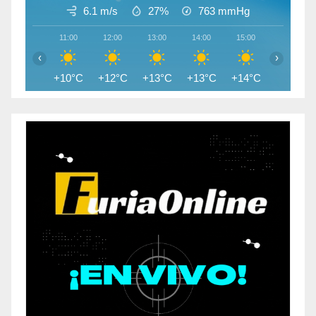
6.1 m/s
27%
763
mmHg
11:00
12:00
13:00
14:00
15:00
16:00
‹
›
+10°C
+12°C
+13°C
+13°C
+14°C
+14°C