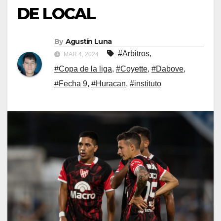
DE LOCAL
By
Agustín Luna
#Arbitros
,
MAR 4, 2024
#Copa de la liga
,
#Coyette
,
#Dabove
,
#Fecha 9
,
#Huracan
,
#instituto