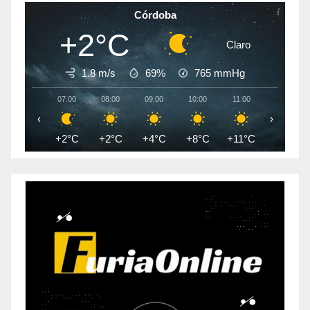
Córdoba
+2°C
Claro
1.8 m/s
69%
765
mmHg
07:00
08:00
09:00
10:00
11:00
12:00
‹
›
+2°C
+2°C
+4°C
+8°C
+11°C
+13°C