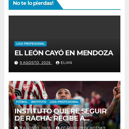
No te lo pierdas!
LIGA PROFESIONAL
EL LEÓN CAYÓ EN MENDOZA
9 AGOSTO, 2026
ELIAN
FÚTBOL
INSTITUTO
LIGA PROFESIONAL
INSTITUTO QUIERE SEGUIR
DE RACHA: RECIBE A
GIMNASIA DE MENDOZA EN
8 AGOSTO, 2026
OCTAVIO PROCHOTSKY