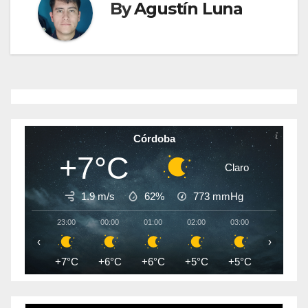
By
Agustín Luna
Córdoba
+7°C
Claro
1.9 m/s
62%
773
mmHg
23:00
00:00
01:00
02:00
03:00
04:00
‹
›
+7°C
+6°C
+6°C
+5°C
+5°C
+4°C