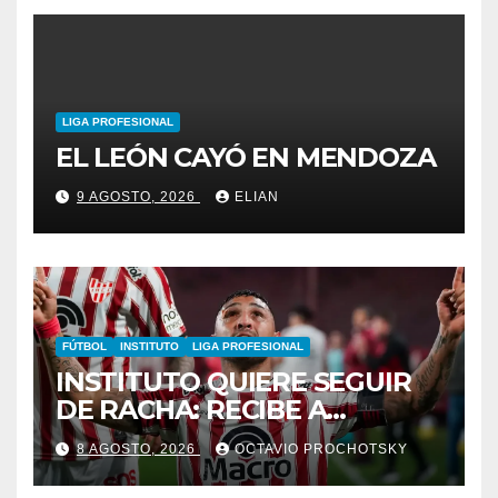
LIGA PROFESIONAL
EL LEÓN CAYÓ EN MENDOZA
9 AGOSTO, 2026
ELIAN
FÚTBOL
INSTITUTO
LIGA PROFESIONAL
INSTITUTO QUIERE SEGUIR
DE RACHA: RECIBE A
GIMNASIA DE MENDOZA EN
8 AGOSTO, 2026
OCTAVIO PROCHOTSKY
ALTA CÓRDOBA