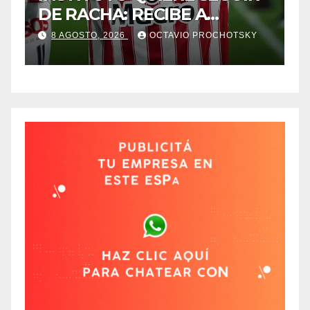
DE RACHA: RECIBE A
P
GIMNASIA DE MENDOZA EN
8 AGOSTO, 2026
OCTAVIO PROCHOTSKY
ALTA CÓRDOBA