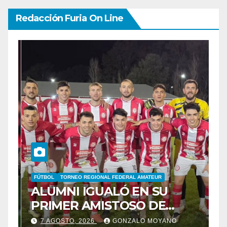
Redacción Furia On Line
FÚTBOL
TORNEO REGIONAL FEDERAL AMATEUR
B
ALUMNI IGUALÓ EN SU
B
PRIMER AMISTOSO DE
E
N
PRETEMPORADA
C
7 AGOSTO, 2026
GONZALO MOYANO