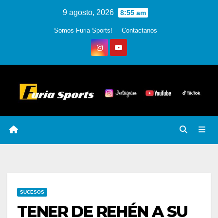
Skip
9 agosto, 2026
8:55 am
to
Somos Furia Sports!
Contactanos
content
SUCESOS
TENER DE REHÉN A SU