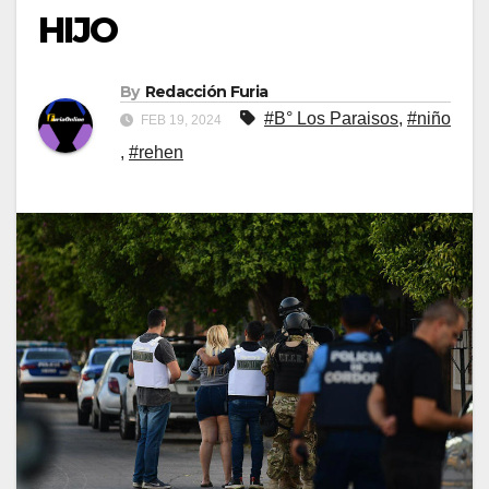
HIJO
By
Redacción Furia
#B° Los Paraisos
,
#niño
FEB 19, 2024
,
#rehen