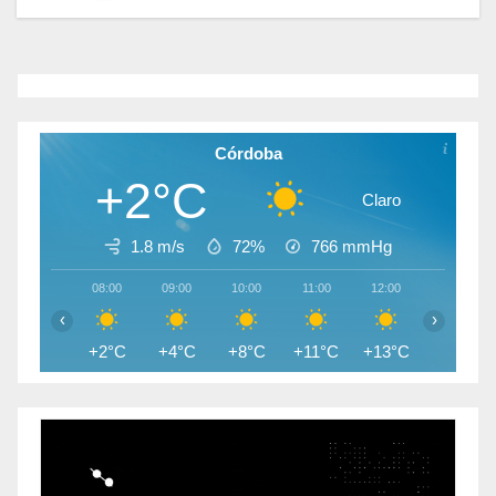
Córdoba
+2°C
Claro
1.8 m/s
72%
766
mmHg
08:00
09:00
10:00
11:00
12:00
13:00
‹
›
+2°C
+4°C
+8°C
+11°C
+13°C
+14°C