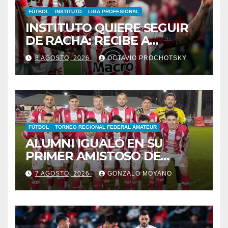
FÚTBOL
INSTITUTO
LIGA PROFESIONAL
INSTITUTO QUIERE SEGUIR
DE RACHA: RECIBE A
GIMNASIA DE MENDOZA EN
8 AGOSTO, 2026
OCTAVIO PROCHOTSKY
ALTA CÓRDOBA
FÚTBOL
TORNEO REGIONAL FEDERAL AMATEUR
ALUMNI IGUALÓ EN SU
PRIMER AMISTOSO DE
PRETEMPORADA
7 AGOSTO, 2026
GONZALO MOYANO