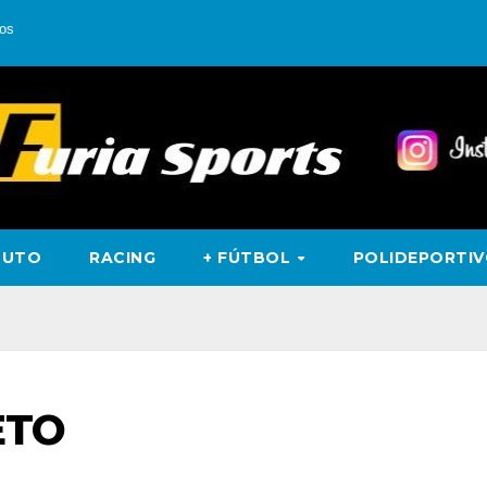
os
TUTO
RACING
+ FÚTBOL
POLIDEPORTI
ETO