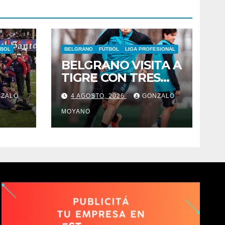
TBOL
BELGRANO
FÚTBOL
LIGA PROFESIONAL
BELGRANO VISITA A
TIGRE CON TRES
EÓN
REGRESOS Y UNA
ZALO
4 AGOSTO, 2026
GONZALO
BAJA OBLIGADA
MOYANO