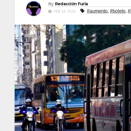
By
Redacción Furia
#aumento
,
#boleto
,
#
FEB 16, 2024