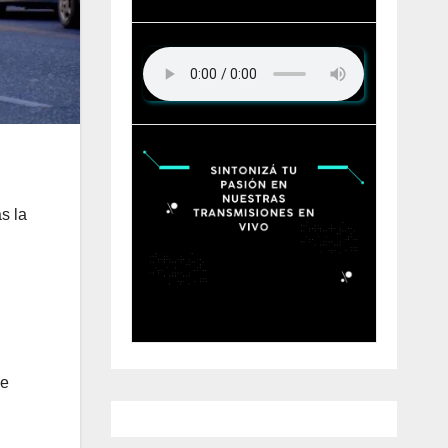
s la
se