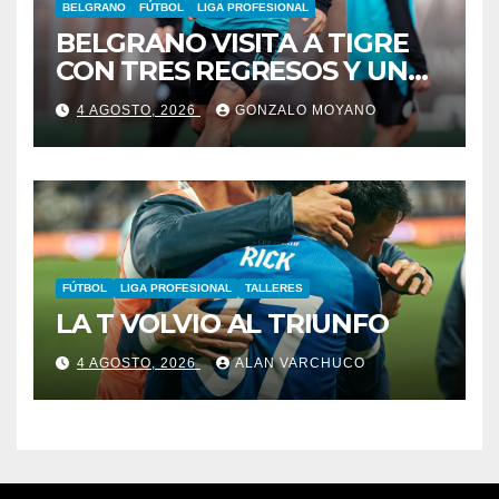
BELGRANO
FÚTBOL
LIGA PROFESIONAL
BELGRANO VISITA A TIGRE
CON TRES REGRESOS Y UNA
BAJA OBLIGADA
4 AGOSTO, 2026
GONZALO MOYANO
FÚTBOL
LIGA PROFESIONAL
TALLERES
LA T VOLVIO AL TRIUNFO
4 AGOSTO, 2026
ALAN VARCHUCO