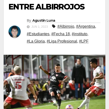
ENTRE ALBIRROJOS
By
Agustín Luna
#Albirrojo
,
#Argentina
,
JUN 1, 2023
#Estudiantes
,
#Fecha 18
,
#instituto
,
#La Gloria
,
#Liga Profesional
,
#LPF