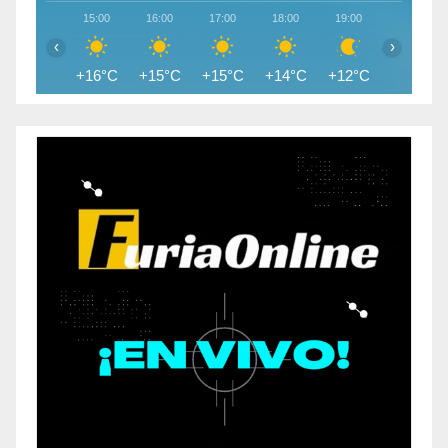
15:00
16:00
17:00
18:00
19:00
20:00
‹
›
+16°C
+15°C
+15°C
+14°C
+12°C
+11°C