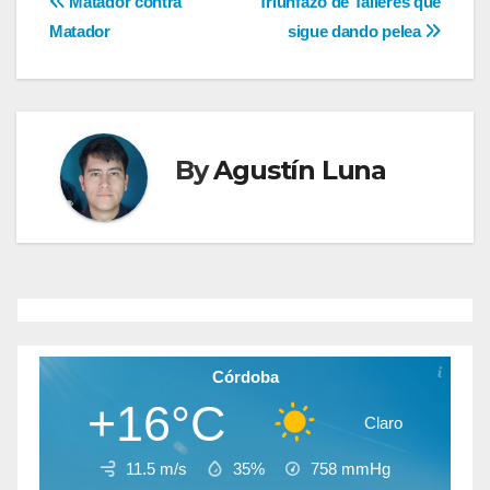
Navegación
Matador contra
Triunfazo de Talleres que
Matador
sigue dando pelea
de
entradas
By
Agustín Luna
Córdoba
+16°C
Claro
11.5 m/s
35%
758
mmHg