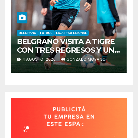
BELGRANO
FÚTBOL
LIGA PROFESIONAL
A
BELGRANO VISITA A TIGRE
F
CON TRES REGRESOS Y UNA
L
BAJA OBLIGADA
4 AGOSTO, 2026
GONZALO MOYANO