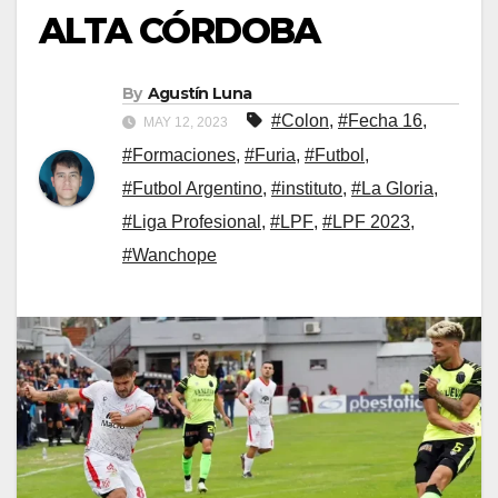
ALTA CÓRDOBA
By
Agustín Luna
#Colon
,
#Fecha 16
,
MAY 12, 2023
#Formaciones
,
#Furia
,
#Futbol
,
#Futbol Argentino
,
#instituto
,
#La Gloria
,
#Liga Profesional
,
#LPF
,
#LPF 2023
,
#Wanchope