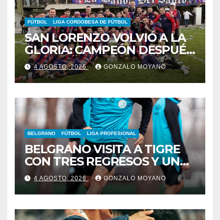
FÚTBOL
LIGA CORDOBESA DE FÚTBOL
SAN LORENZO VOLVIÓ A LA
GLORIA: CAMPEÓN DESPUÉS
DE 42 AÑOS
4 AGOSTO, 2026
GONZALO MOYANO
BELGRANO
FÚTBOL
LIGA PROFESIONAL
BELGRANO VISITA A TIGRE
CON TRES REGRESOS Y UNA
BAJA OBLIGADA
4 AGOSTO, 2026
GONZALO MOYANO