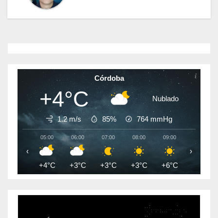
Córdoba
+4°C
Nublado
1.2 m/s
85%
764
mmHg
05:00
06:00
07:00
08:00
09:00
10:00
‹
›
+4°C
+3°C
+3°C
+3°C
+6°C
+9°C