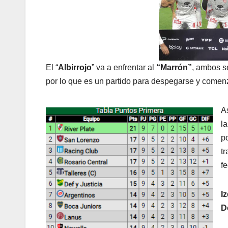
El “
Albirrojo
” va a enfrentar al
“Marrón”
, ambos s
por lo que es un partido para despegarse y comenz
A
la
p
tr
f
Iz
D