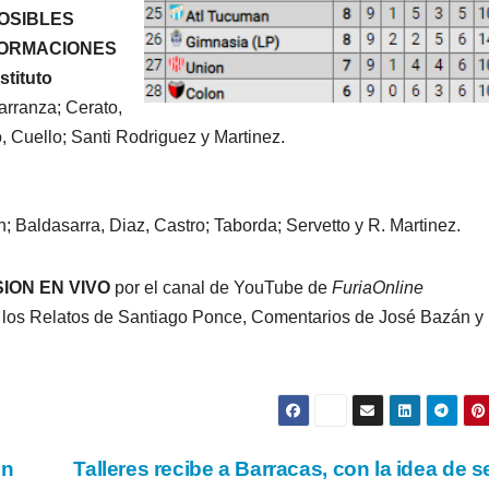
OSIBLES
ORMACIONES
stituto
arranza; Cerato,
, Cuello; Santi Rodriguez y Martinez.
 Baldasarra, Diaz, Castro; Taborda; Servetto y R. Martinez.
ION EN VIVO
por el canal de YouTube de
FuriaOnline
BELGRANO
FÚTB
los Relatos de Santiago Ponce, Comentarios de José Bazán y
FÚTBOL
LIGA CORDOBESA DE FÚTBOL
LIGA PROFESIONA
SAN
BELG
LORENZO
VISITA
VOLVIÓ A LA
TIGRE
4 AGOSTO, 2026
4 AGOSTO, 
GLORIA:
TRES
GONZALO MOYANO
GONZALO MOY
on
Talleres recibe a Barracas, con la idea de s