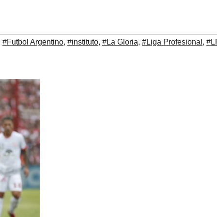
,
#Futbol Argentino
,
#instituto
,
#La Gloria
,
#Liga Profesional
,
#L