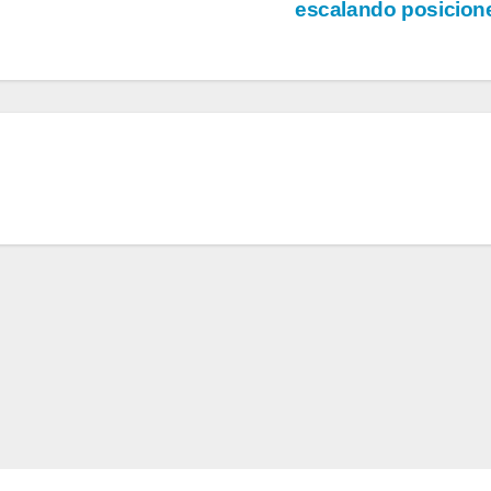
escalando posicio
CAMPEÓN
REGRE
DESPUÉS DE
UNA B
42 AÑOS
OBLI