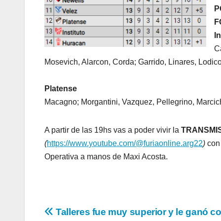
P
F
In
C
Mosevich, Alarcon, Corda; Garrido, Linares, Lodico
Platense
Macagno; Morgantini, Vazquez, Pellegrino, Marcich;
A partir de las 19hs vas a poder vivir la
TRANSMIS
(
https://www.youtube.com/@furiaonline.arg22
)
con 
Operativa a manos de Maxi Acosta.
Navegación
Talleres fue muy superior y le ganó c