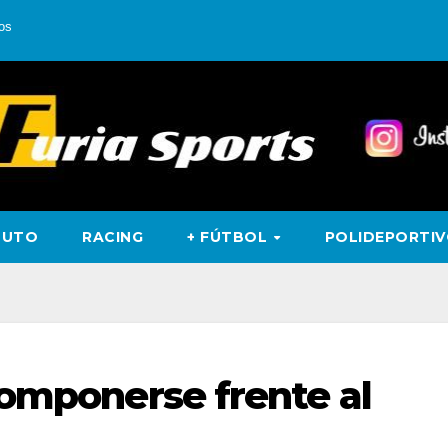
os
TUTO
RACING
+ FÚTBOL
POLIDEPORTI
componerse frente al