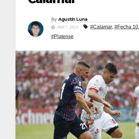
By
Agustín Luna
#Calamar
,
#Fecha 10
ABR 7, 2023
#Platense