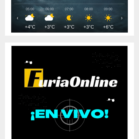
05:00
06:00
07:00
08:00
09:00
10:00
‹
›
+4°C
+3°C
+3°C
+3°C
+6°C
+9°C