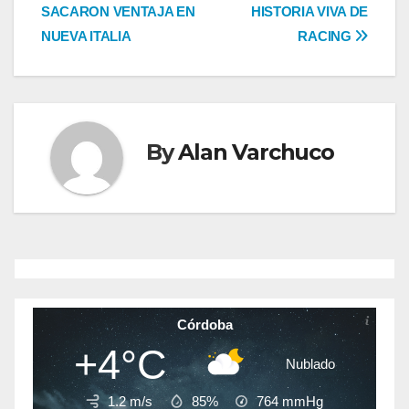
de
SACARON VENTAJA EN
HISTORIA VIVA DE
entradas
NUEVA ITALIA
RACING
By
Alan Varchuco
Córdoba
+4°C
Nublado
1.2 m/s
85%
764
mmHg