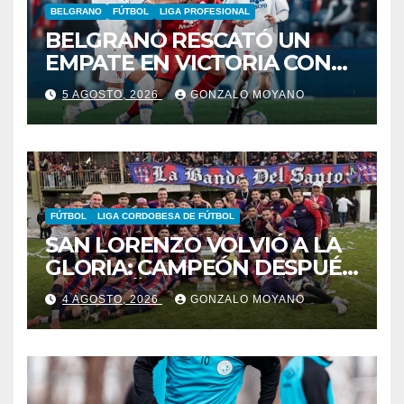
BELGRANO
FÚTBOL
LIGA PROFESIONAL
BELGRANO RESCATÓ UN
EMPATE EN VICTORIA CON
CARDOZO COMO FIGURA
5 AGOSTO, 2026
GONZALO MOYANO
FÚTBOL
LIGA CORDOBESA DE FÚTBOL
SAN LORENZO VOLVIÓ A LA
GLORIA: CAMPEÓN DESPUÉS
DE 42 AÑOS
4 AGOSTO, 2026
GONZALO MOYANO