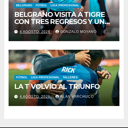
BELGRANO
FÚTBOL
LIGA PROFESIONAL
BELGRANO VISITA A TIGRE
CON TRES REGRESOS Y UNA
BAJA OBLIGADA
4 AGOSTO, 2026
GONZALO MOYANO
FÚTBOL
LIGA PROFESIONAL
TALLERES
LA T VOLVIO AL TRIUNFO
4 AGOSTO, 2026
ALAN VARCHUCO