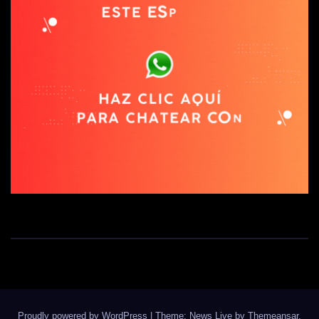
Proudly powered by WordPress
|
Theme: News Live by
Themeansar
.