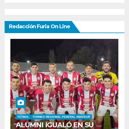
Redacción Furia On Line
BELGRANO
FÚTBOL
LIGA PROFESIONAL
F
BELGRANO RESCATÓ UN
S