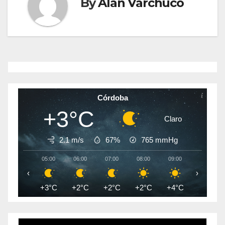
By
Alan Varchuco
Córdoba
+3°C
Claro
2.1 m/s
67%
765
mmHg
05:00
06:00
07:00
08:00
09:00
10:00
‹
›
+3°C
+2°C
+2°C
+2°C
+4°C
+8°C