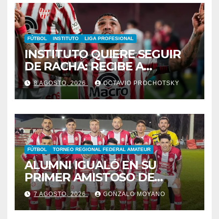
FÚTBOL
INSTITUTO
LIGA PROFESIONAL
INSTITUTO QUIERE SEGUIR
DE RACHA: RECIBE A
GIMNASIA DE MENDOZA EN
8 AGOSTO, 2026
OCTAVIO PROCHOTSKY
ALTA CÓRDOBA
FÚTBOL
TORNEO REGIONAL FEDERAL AMATEUR
ALUMNI IGUALÓ EN SU
PRIMER AMISTOSO DE
PRETEMPORADA
7 AGOSTO, 2026
GONZALO MOYANO