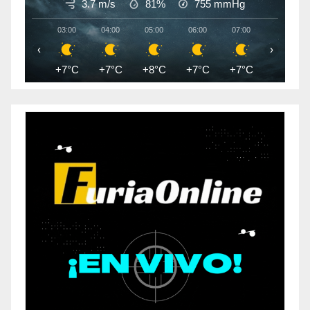
3.7 m/s
81%
755
mmHg
03:00
04:00
05:00
06:00
07:00
08:00
‹
›
+7°C
+7°C
+8°C
+7°C
+7°C
+6°C