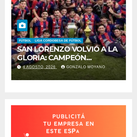
FÚTBOL
LIGA CORDOBESA DE FÚTBOL
B
SAN LORENZO VOLVIÓ A LA
B
GLORIA: CAMPEÓN
C
DESPUÉS DE 42 AÑOS
B
4 AGOSTO, 2026
GONZALO MOYANO