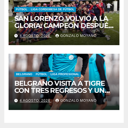
FÚTBOL
LIGA CORDOBESA DE FÚTBOL
SAN LORENZO VOLVIÓ A LA
GLORIA: CAMPEÓN DESPUÉS
DE 42 AÑOS
4 AGOSTO, 2026
GONZALO MOYANO
BELGRANO
FÚTBOL
LIGA PROFESIONAL
BELGRANO VISITA A TIGRE
CON TRES REGRESOS Y UNA
BAJA OBLIGADA
4 AGOSTO, 2026
GONZALO MOYANO