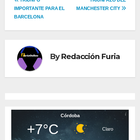
Navegación
IMPORTANTE PARA EL
MANCHESTER CITY
de
BARCELONA
entradas
By
Redacción Furia
Córdoba
+7°C
Claro