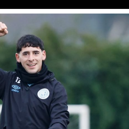
CAMPEÓN
REGR
O
DESPUÉS DE
UNA 
42 AÑOS
OBLI