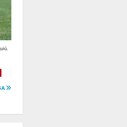
uiú.
SA