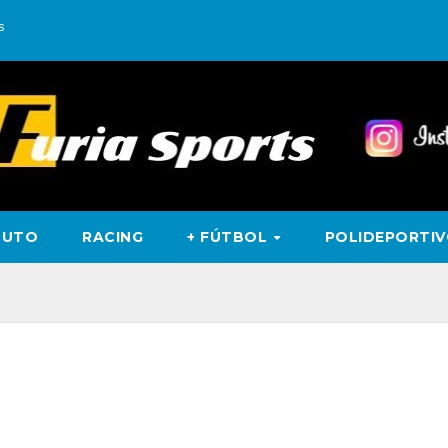
s
TUTO
RACING
+ FÚTBOL
POLIDEPORTI