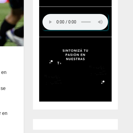
r en
 se
r en