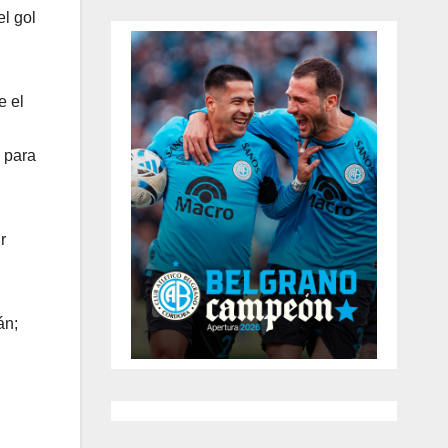
el gol
e el
 para
r
án;