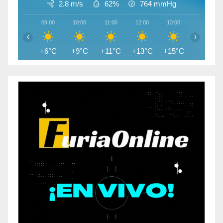
2.8 m/s
62%
764
mmHg
09:00
10:00
11:00
12:00
13:00
14:00
‹
›
+6°C
+9°C
+11°C
+13°C
+15°C
+16°C