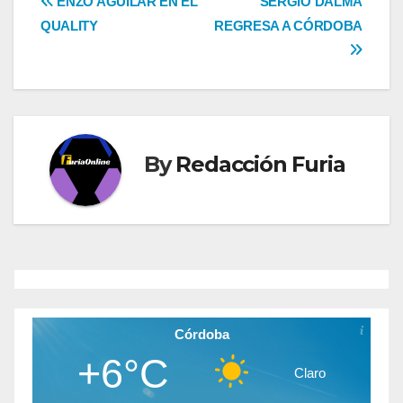
Navegación
ENZO AGUILAR EN EL
SERGIO DALMA
QUALITY
REGRESA A CÓRDOBA
de
entradas
By
Redacción Furia
Córdoba
+6°C
Claro