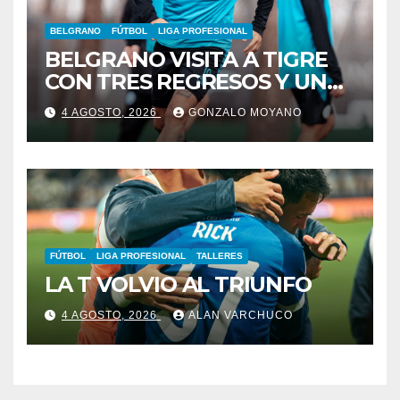
BELGRANO
FÚTBOL
LIGA PROFESIONAL
BELGRANO VISITA A TIGRE
CON TRES REGRESOS Y UNA
BAJA OBLIGADA
4 AGOSTO, 2026
GONZALO MOYANO
FÚTBOL
LIGA PROFESIONAL
TALLERES
LA T VOLVIO AL TRIUNFO
4 AGOSTO, 2026
ALAN VARCHUCO