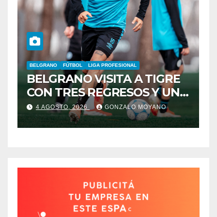
NAL
 A TIGRE
FÚTBOL
LIGA PROFESIONAL
TALLERES
SOS Y UNA
LA T VOLVIO AL TRIUN
LO MOYANO
4 AGOSTO, 2026
ALAN VARCHUCO