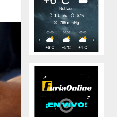
+6°C
Nublado
1.1 m/s
67%
765
mmHg
03:00
04:00
05:00
06:00
07:
‹
›
+6°C
+5°C
+4°C
+3°C
+3