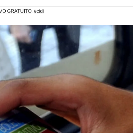
VO GRATUITO
,
#cidi