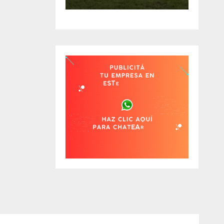
EÓN
REGRESOS Y
ÉS DE
UNA BAJA
OS
OBLIGADA