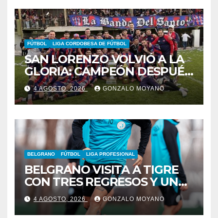
FÚTBOL
LIGA CORDOBESA DE FÚTBOL
SAN LORENZO VOLVIÓ A LA
GLORIA: CAMPEÓN DESPUÉS
DE 42 AÑOS
4 AGOSTO, 2026
GONZALO MOYANO
BELGRANO
FÚTBOL
LIGA PROFESIONAL
BELGRANO VISITA A TIGRE
CON TRES REGRESOS Y UNA
BAJA OBLIGADA
4 AGOSTO, 2026
GONZALO MOYANO