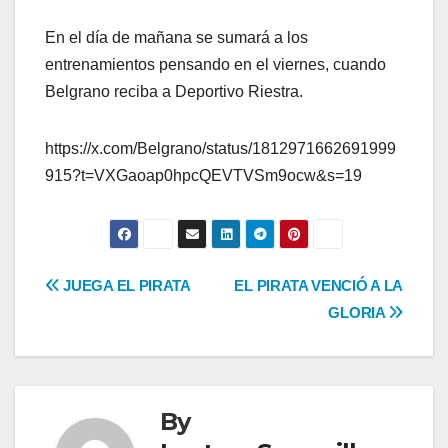
En el día de mañana se sumará a los
entrenamientos pensando en el viernes, cuando
Belgrano reciba a Deportivo Riestra.
https://x.com/Belgrano/status/1812971662691999
915?t=VXGaoap0hpcQEVTVSm9ocw&s=19
Navegación
JUEGA EL PIRATA
EL PIRATA VENCIÓ A LA
GLORIA
de
entradas
By