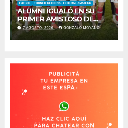
FÚTBOL
TORNEO REGIONAL FEDERAL AMATEUR
B
ALUMNI IGUALÓ EN SU
B
PRIMER AMISTOSO DE
E
N
PRETEMPORADA
C
7 AGOSTO, 2026
GONZALO MOYANO