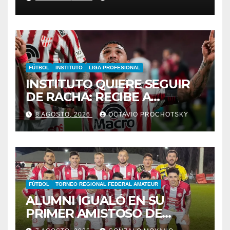
FÚTBOL
INSTITUTO
LIGA PROFESIONAL
INSTITUTO QUIERE SEGUIR
DE RACHA: RECIBE A
GIMNASIA DE MENDOZA EN
8 AGOSTO, 2026
OCTAVIO PROCHOTSKY
ALTA CÓRDOBA
FÚTBOL
TORNEO REGIONAL FEDERAL AMATEUR
ALUMNI IGUALÓ EN SU
PRIMER AMISTOSO DE
PRETEMPORADA