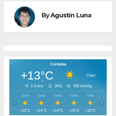
By
Agustín Luna
Córdoba
+13°C
Claro
2.4 m/s
26%
768
mmHg
12:00
13:00
14:00
15:00
16:00
17:00
‹
›
+13°C
+14°C
+14°C
+15°C
+15°C
+14°C