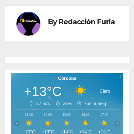
entradas
By
Redacción Furia
Córdoba
+13°C
Claro
5.7 m/s
23%
762
mmHg
13:00
14:00
15:00
16:00
17:00
18:00
‹
›
+13°C
+13°C
+14°C
+14°C
+13°C
+12°C