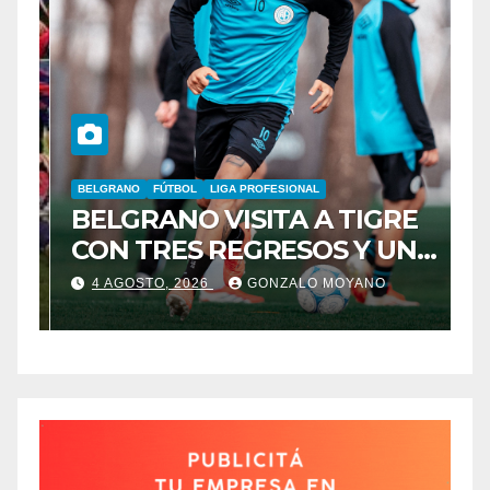
BELGRANO
FÚTBOL
LIGA PROFESIONAL
A
BELGRANO VISITA A TIGRE
F
CON TRES REGRESOS Y UNA
L
BAJA OBLIGADA
4 AGOSTO, 2026
GONZALO MOYANO