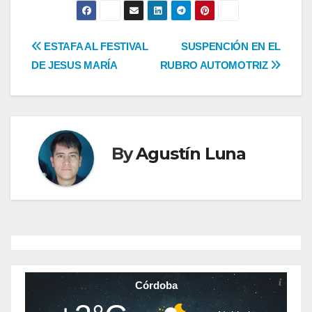
Navegación
ESTAFA AL FESTIVAL
SUSPENCIÓN EN EL
DE JESUS MARÍA
RUBRO AUTOMOTRIZ
de
entradas
By
Agustín Luna
Córdoba