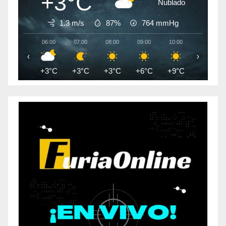
+3°C
Nublado
1.3 m/s
87%
764
mmHg
06:00
07:00
08:00
09:00
10:00
11:00
‹
›
+3°C
+3°C
+3°C
+6°C
+9°C
+11°C