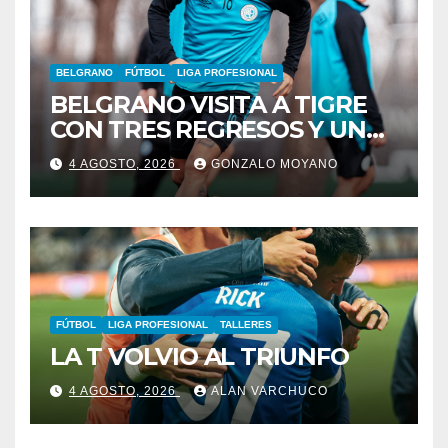
BELGRANO
FÚTBOL
LIGA PROFESIONAL
BELGRANO VISITA A TIGRE
CON TRES REGRESOS Y UNA
BAJA OBLIGADA
4 AGOSTO, 2026
GONZALO MOYANO
FÚTBOL
LIGA PROFESIONAL
TALLERES
LA T VOLVIO AL TRIUNFO
4 AGOSTO, 2026
ALAN VARCHUCO