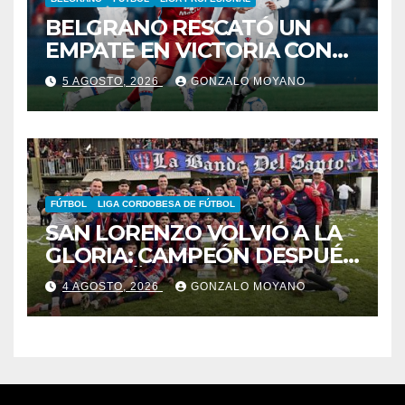
BELGRANO RESCATÓ UN
EMPATE EN VICTORIA CON
CARDOZO COMO FIGURA
5 AGOSTO, 2026
GONZALO MOYANO
FÚTBOL
LIGA CORDOBESA DE FÚTBOL
SAN LORENZO VOLVIÓ A LA
GLORIA: CAMPEÓN DESPUÉS
DE 42 AÑOS
4 AGOSTO, 2026
GONZALO MOYANO