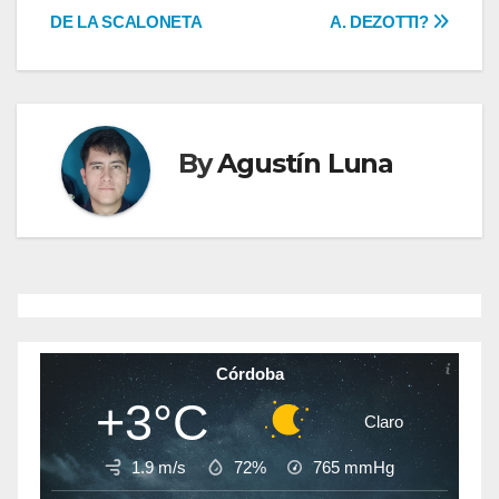
de
DE LA SCALONETA
A. DEZOTTI?
entradas
By
Agustín Luna
Córdoba
+3°C
Claro
1.9 m/s
72%
765
mmHg