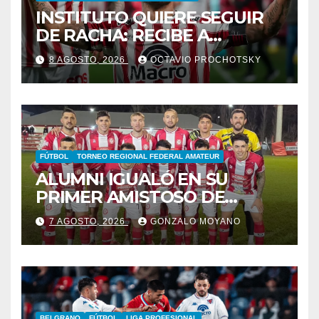
INSTITUTO QUIERE SEGUIR
DE RACHA: RECIBE A
GIMNASIA DE MENDOZA EN
8 AGOSTO, 2026
OCTAVIO PROCHOTSKY
ALTA CÓRDOBA
FÚTBOL
TORNEO REGIONAL FEDERAL AMATEUR
ALUMNI IGUALÓ EN SU
PRIMER AMISTOSO DE
PRETEMPORADA
7 AGOSTO, 2026
GONZALO MOYANO
BELGRANO
FÚTBOL
LIGA PROFESIONAL