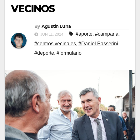
VECINOS
By
Agustín Luna
#aporte
,
#campana
,
JUN 11, 2024
#centros vecinales
,
#Daniel Passerini
,
#deporte
,
#formulario