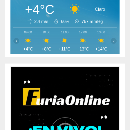
+4°C
Claro
2.4 m/s
66%
767
mmHg
09:00
10:00
11:00
12:00
13:00
14:00
‹
›
+4°C
+8°C
+11°C
+13°C
+14°C
+14°C