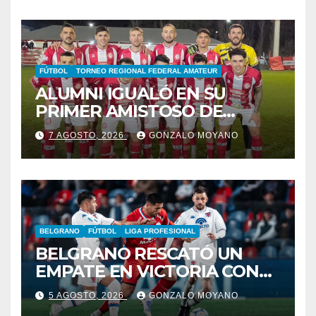
FÚTBOL
TORNEO REGIONAL FEDERAL AMATEUR
ALUMNI IGUALÓ EN SU
PRIMER AMISTOSO DE
PRETEMPORADA
7 AGOSTO, 2026
GONZALO MOYANO
BELGRANO
FÚTBOL
LIGA PROFESIONAL
BELGRANO RESCATÓ UN
EMPATE EN VICTORIA CON
CARDOZO COMO FIGURA
5 AGOSTO, 2026
GONZALO MOYANO