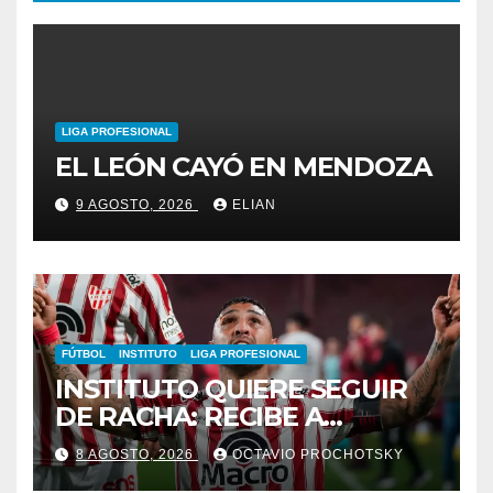
LIGA PROFESIONAL
EL LEÓN CAYÓ EN MENDOZA
9 AGOSTO, 2026
ELIAN
FÚTBOL
INSTITUTO
LIGA PROFESIONAL
INSTITUTO QUIERE SEGUIR
DE RACHA: RECIBE A
GIMNASIA DE MENDOZA EN
8 AGOSTO, 2026
OCTAVIO PROCHOTSKY
ALTA CÓRDOBA