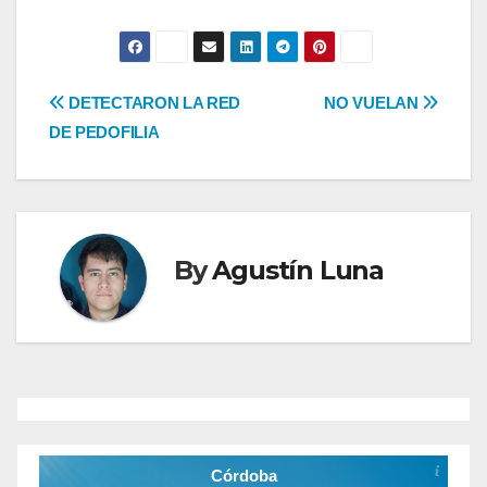
Navegación
DETECTARON LA RED
NO VUELAN
DE PEDOFILIA
de
entradas
By
Agustín Luna
Córdoba