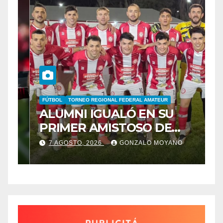
FÚTBOL
TORNEO REGIONAL FEDERAL AMATEUR
B
ALUMNI IGUALÓ EN SU
B
PRIMER AMISTOSO DE
E
N
PRETEMPORADA
C
7 AGOSTO, 2026
GONZALO MOYANO