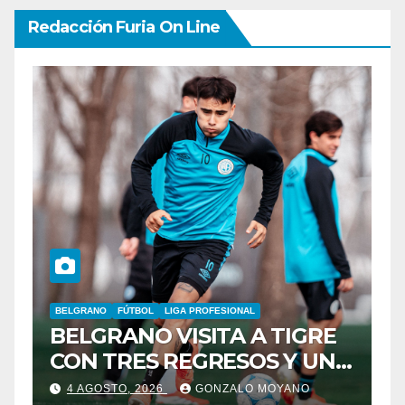
Redacción Furia On Line
BELGRANO
FÚTBOL
LIGA PROFESIONAL
A
BELGRANO VISITA A TIGRE
F
CON TRES REGRESOS Y UNA
L
BAJA OBLIGADA
4 AGOSTO, 2026
GONZALO MOYANO