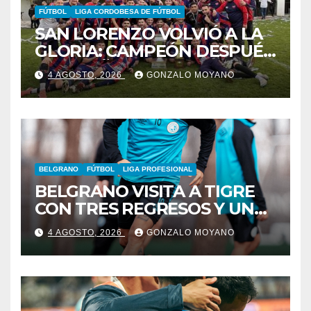
FÚTBOL
LIGA CORDOBESA DE FÚTBOL
SAN LORENZO VOLVIÓ A LA
GLORIA: CAMPEÓN DESPUÉS
DE 42 AÑOS
4 AGOSTO, 2026
GONZALO MOYANO
BELGRANO
FÚTBOL
LIGA PROFESIONAL
BELGRANO VISITA A TIGRE
CON TRES REGRESOS Y UNA
BAJA OBLIGADA
4 AGOSTO, 2026
GONZALO MOYANO