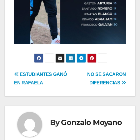
Navegación
ESTUDIANTES GANÓ
NO SE SACARON
EN RAFAELA
DIFERENCIAS
de
entradas
By
Gonzalo Moyano