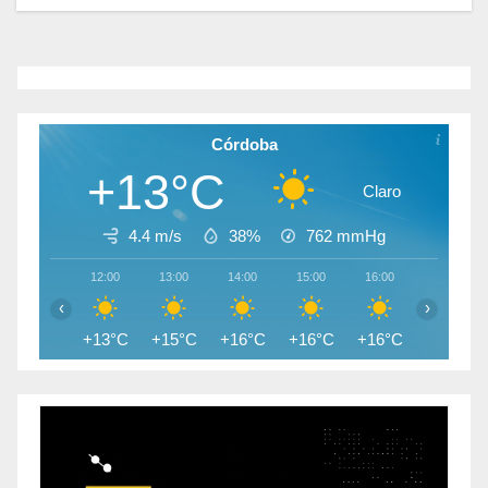
Córdoba
+13°C
Claro
4.4 m/s
38%
762
mmHg
12:00
13:00
14:00
15:00
16:00
17:00
‹
›
+13°C
+15°C
+16°C
+16°C
+16°C
+16°C