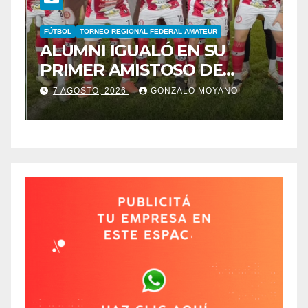
FÚTBOL
TORNEO REGIONAL FEDERAL AMATEUR
B
ALUMNI IGUALÓ EN SU
B
PRIMER AMISTOSO DE
E
N
PRETEMPORADA
C
7 AGOSTO, 2026
GONZALO MOYANO