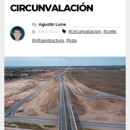
CIRCUNVALACIÓN
By
Agustín Luna
#circunvalacion
,
#corte
,
JUN 5, 2024
#infraestructura
,
#ruta