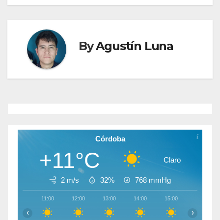
entradas
By
Agustín Luna
Córdoba
+11°C
Claro
2 m/s
32%
768
mmHg
11:00
12:00
13:00
14:00
15:00
16:00
‹
›