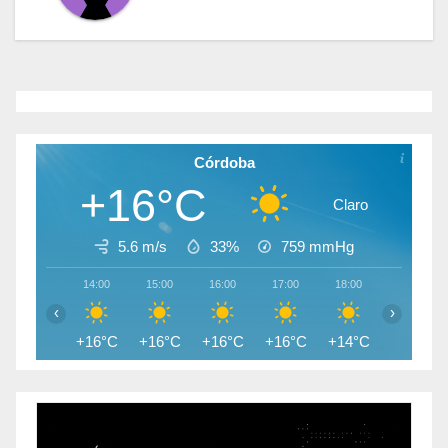
Córdoba
+16°C
Claro
5.6 m/s
33%
759
mmHg
14:00
15:00
16:00
17:00
18:00
19:00
‹
›
+16°C
+16°C
+16°C
+16°C
+14°C
+12°C