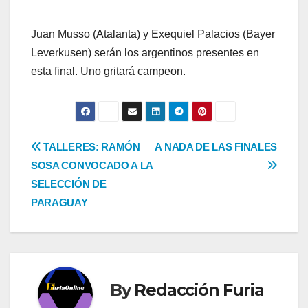
Juan Musso (Atalanta) y Exequiel Palacios (Bayer
Leverkusen) serán los argentinos presentes en
esta final. Uno gritará campeon.
Navegación
TALLERES: RAMÓN
A NADA DE LAS FINALES
SOSA CONVOCADO A LA
de
SELECCIÓN DE
entradas
PARAGUAY
By
Redacción Furia