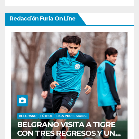
Redacción Furia On Line
IGRE
FÚTBOL
LIGA PROFESIONAL
TALLERES
Y UNA
LA T VOLVIO AL TRIUNFO