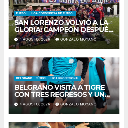
FÚTBOL
LIGA CORDOBESA DE FÚTBOL
SAN LORENZO VOLVIÓ A LA
GLORIA: CAMPEÓN DESPUÉS
DE 42 AÑOS
4 AGOSTO, 2026
GONZALO MOYANO
BELGRANO
FÚTBOL
LIGA PROFESIONAL
BELGRANO VISITA A TIGRE
CON TRES REGRESOS Y UNA
BAJA OBLIGADA
4 AGOSTO, 2026
GONZALO MOYANO