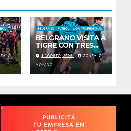
TBOL
BELGRANO
FÚTBOL
LIGA PROFESIONAL
BELGRANO VISITA A
TIGRE CON TRES
EÓN
REGRESOS Y UNA
ZALO
4 AGOSTO, 2026
GONZALO
BAJA OBLIGADA
MOYANO