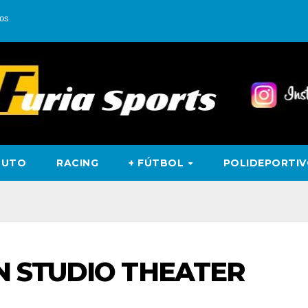
os
TUTO
RACING
+ FÚTBOL
POLIDEPORTI
N STUDIO THEATER