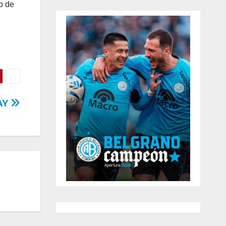
o de
AY