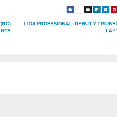
CAMPEÓN
REGRE
O
DESPUÉS DE
UNA B
(RC)
LIGA PROFESIONAL: DEBUT Y TRIUNF
42 AÑOS
OBLI
ANTE
LA “