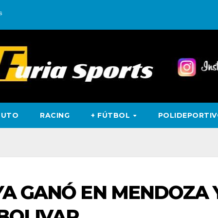
s
TUTO
RACING
+ FÚTBOL
POLIDEPORTI
AYA GANÓ EN MENDOZA 
 BOLIVAR