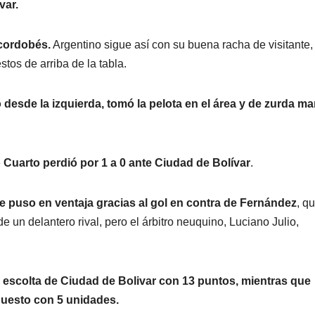
var.
 cordobés.
Argentino sigue así con su buena racha de visitante,
tos de arriba de la tabla.
desde la izquierda, tomó la pelota en el área y de zurda ma
 Cuarto perdió por 1 a 0 ante Ciudad de Bolívar
.
BELGRANO
FÚTB
e puso en ventaja gracias al gol en contra de Fernández
, q
FÚTBOL
LIGA CORDOBESA DE FÚTBOL
LIGA PROFESIONA
NO
SAN
BELG
de un delantero rival, pero el árbitro neuquino, Luciano Julio,
 UN
LORENZO
VISITA
EN
VOLVIÓ A LA
TIGRE
4 AGOSTO, 2026
4 AGOSTO, 
escolta de Ciudad de Bolivar con 13 puntos, mientras que
A
GLORIA:
TRES
puesto con 5 unidades.
GONZALO MOYANO
GONZALO MOY