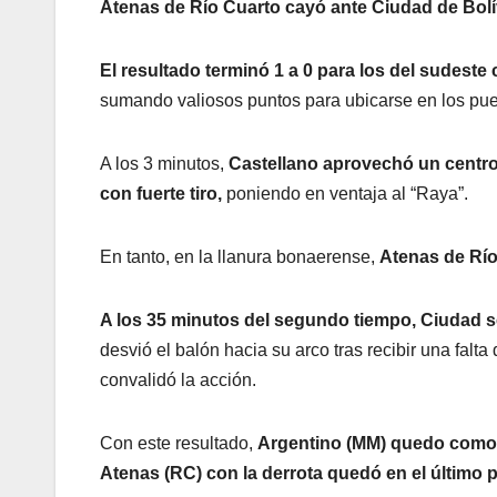
Atenas de Río Cuarto cayó ante Ciudad de Bolí
El resultado terminó 1 a 0 para los del sudeste
sumando valiosos puntos para ubicarse en los pues
A los 3 minutos,
Castellano aprovechó un centro 
con fuerte tiro,
poniendo en ventaja al “Raya”.
En tanto, en la llanura bonaerense,
Atenas de Río
BELGRANO
FÚTBOL
A los 35 minutos del segundo tiempo, Ciudad s
LIGA PROFESIONAL
BELGRA
desvió el balón hacia su arco tras recibir una falta 
convalidó la acción.
RESCATÓ
EMPATE 
5 AGOSTO, 2026
Con este resultado,
Argentino (MM) quedo como 
VICTORI
Atenas (RC) con la derrota quedó en el último 
GONZALO MOYANO