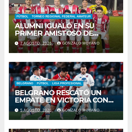
FÚTBOL
TORNEO REGIONAL FEDERAL AMATEUR
ALUMNI IGUALÓ EN SU
PRIMER AMISTOSO DE
PRETEMPORADA
7 AGOSTO, 2026
GONZALO MOYANO
BELGRANO
FÚTBOL
LIGA PROFESIONAL
BELGRANO RESCATÓ UN
EMPATE EN VICTORIA CON
CARDOZO COMO FIGURA
5 AGOSTO, 2026
GONZALO MOYANO