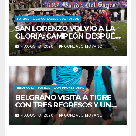
FÚTBOL
LIGA CORDOBESA DE FÚTBOL
SAN LORENZO VOLVIÓ A LA
GLORIA: CAMPEÓN DESPUÉS
DE 42 AÑOS
4 AGOSTO, 2026
GONZALO MOYANO
BELGRANO
FÚTBOL
LIGA PROFESIONAL
BELGRANO VISITA A TIGRE
CON TRES REGRESOS Y UNA
BAJA OBLIGADA
4 AGOSTO, 2026
GONZALO MOYANO