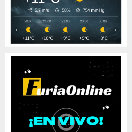
5.7 m/s
58%
754
mmHg
20:00
21:00
22:00
23:00
00:00
01:00
‹
›
+11°C
+10°C
+9°C
+9°C
+8°C
+8°C