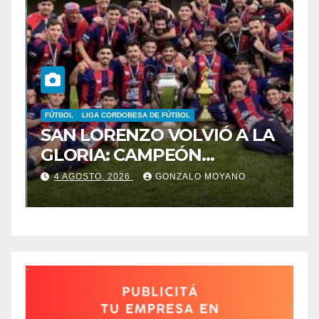
FÚTBOL
LIGA CORDOBESA DE FÚTBOL
B
SAN LORENZO VOLVIÓ A LA
B
GLORIA: CAMPEÓN
C
DESPUÉS DE 42 AÑOS
B
4 AGOSTO, 2026
GONZALO MOYANO