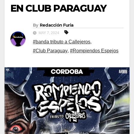
EN CLUB PARAGUAY
By
Redacción Furia
MAY 7, 2024
#banda tributo a Callejeros
,
#Club Paraguay
,
#Rompiendos Espejos