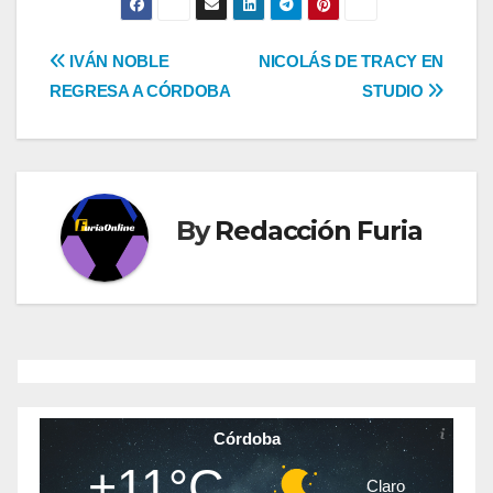
Navegación
IVÁN NOBLE
NICOLÁS DE TRACY EN
REGRESA A CÓRDOBA
STUDIO
de
entradas
By
Redacción Furia
Córdoba
+11°C
Claro