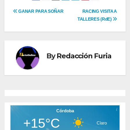
Navegación
GANAR PARA SOÑAR
RACING VISITA A
TALLERES (RdE)
de
entradas
By
Redacción Furia
Córdoba
+15°C
Claro