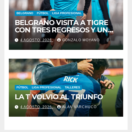
BELGRANO
FÚTBOL
LIGA PROFESIONAL
BELGRANO VISITA A TIGRE
CON TRES REGRESOS Y UNA
BAJA OBLIGADA
4 AGOSTO, 2026
GONZALO MOYANO
FÚTBOL
LIGA PROFESIONAL
TALLERES
LA T VOLVIO AL TRIUNFO
4 AGOSTO, 2026
ALAN VARCHUCO