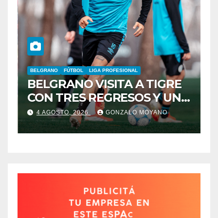
BELGRANO
FÚTBOL
LIGA PROFESIONAL
A
BELGRANO VISITA A TIGRE
F
CON TRES REGRESOS Y UNA
L
BAJA OBLIGADA
4 AGOSTO, 2026
GONZALO MOYANO