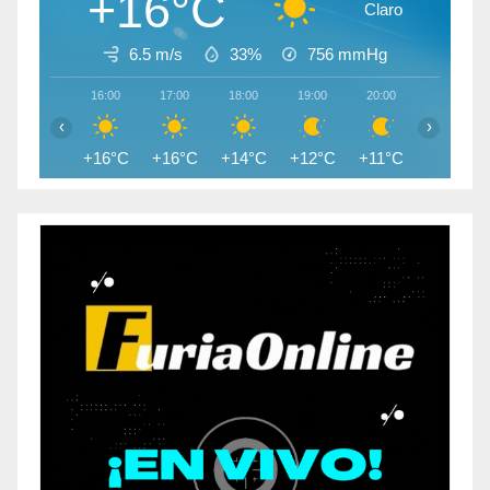
+16°C
Claro
6.5 m/s
33%
756
mmHg
16:00
17:00
18:00
19:00
20:00
21:00
‹
›
+16°C
+16°C
+14°C
+12°C
+11°C
+10°C