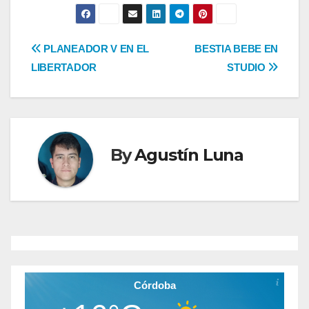
Navegación
PLANEADOR V EN EL
BESTIA BEBE EN
LIBERTADOR
STUDIO
de
entradas
By
Agustín Luna
Córdoba