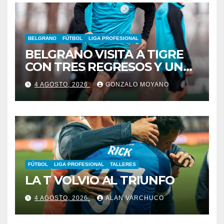
BELGRANO
FÚTBOL
LIGA PROFESIONAL
BELGRANO VISITA A TIGRE
CON TRES REGRESOS Y UNA
BAJA OBLIGADA
4 AGOSTO, 2026
GONZALO MOYANO
FÚTBOL
LIGA PROFESIONAL
TALLERES
LA T VOLVIO AL TRIUNFO
4 AGOSTO, 2026
ALAN VARCHUCO