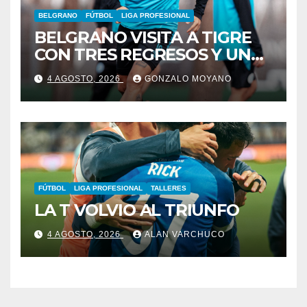
BELGRANO
FÚTBOL
LIGA PROFESIONAL
BELGRANO VISITA A TIGRE
CON TRES REGRESOS Y UNA
BAJA OBLIGADA
4 AGOSTO, 2026
GONZALO MOYANO
FÚTBOL
LIGA PROFESIONAL
TALLERES
LA T VOLVIO AL TRIUNFO
4 AGOSTO, 2026
ALAN VARCHUCO