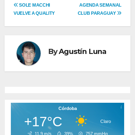
Navegación
SOLE MACCHI
AGENDA SEMANAL
VUELVE A QUALITY
CLUB PARAGUAY
de
entradas
By
Agustín Luna
Córdoba
+17°C
Claro
11.9 m/s
39%
757
mmHg