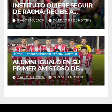
INSTITUTO QUIERE SEGUIR
DE RACHA: RECIBE A
GIMNASIA DE MENDOZA EN
8 AGOSTO, 2026
OCTAVIO PROCHOTSKY
ALTA CÓRDOBA
FÚTBOL
TORNEO REGIONAL FEDERAL AMATEUR
ALUMNI IGUALÓ EN SU
PRIMER AMISTOSO DE
PRETEMPORADA
7 AGOSTO, 2026
GONZALO MOYANO