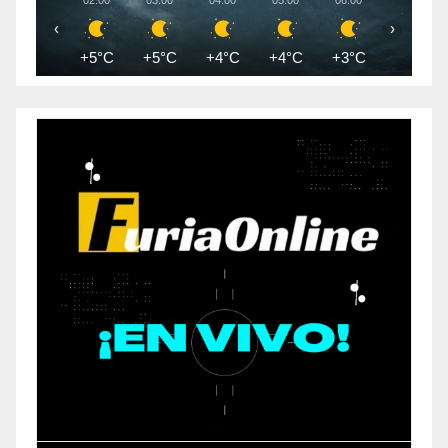
02:00
03:00
04:00
05:00
06:00
07:00
‹
›
+5°C
+5°C
+4°C
+4°C
+3°C
+3°C