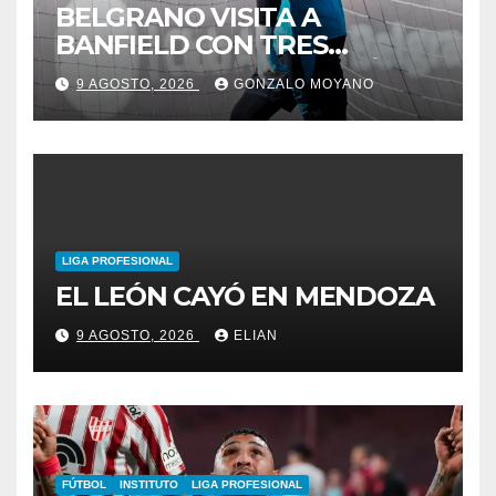
BELGRANO VISITA A
BANFIELD CON TRES
JUVENILES QUE TENDRÁN
9 AGOSTO, 2026
GONZALO MOYANO
SU PRIMERA CONVOCATORIA
LIGA PROFESIONAL
EL LEÓN CAYÓ EN MENDOZA
9 AGOSTO, 2026
ELIAN
FÚTBOL
INSTITUTO
LIGA PROFESIONAL