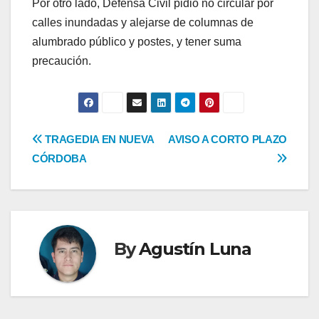
Por otro lado, Defensa Civil pidió no circular por
calles inundadas y alejarse de columnas de
alumbrado público y postes, y tener suma
precaución.
Navegación
TRAGEDIA EN NUEVA
AVISO A CORTO PLAZO
CÓRDOBA
de
entradas
By
Agustín Luna