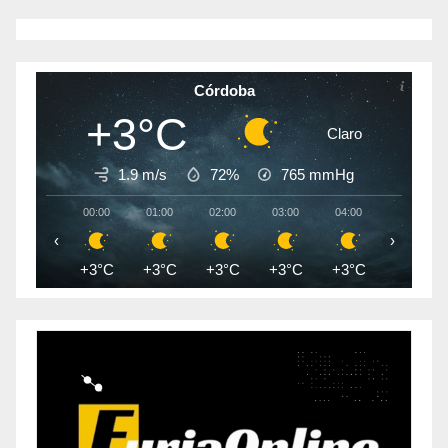
Córdoba
+3°C
Claro
1.9 m/s
72%
765
mmHg
00:00
01:00
02:00
03:00
04:00
05:00
‹
›
+3°C
+3°C
+3°C
+3°C
+3°C
+3°C