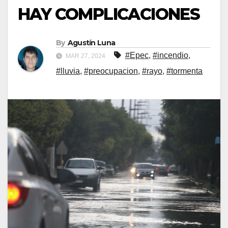
HAY COMPLICACIONES
By
Agustín Luna
#Epec
,
#incendio
,
MAR 27, 2024
#lluvia
,
#preocupacion
,
#rayo
,
#tormenta