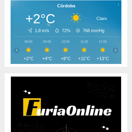
Córdoba
+2°C
Claro
1.8 m/s
72%
766
mmHg
08:00
09:00
10:00
11:00
12:00
13:00
‹
›
+2°C
+4°C
+8°C
+11°C
+13°C
+14°C