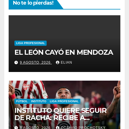
No te lo pierdas!
LIGA PROFESIONAL
EL LEÓN CAYÓ EN MENDOZA
9 AGOSTO, 2026
ELIAN
FÚTBOL
INSTITUTO
LIGA PROFESIONAL
INSTITUTO QUIERE SEGUIR
DE RACHA: RECIBE A
GIMNASIA DE MENDOZA EN
8 AGOSTO, 2026
OCTAVIO PROCHOTSKY