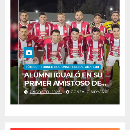
FÚTBOL
TORNEO REGIONAL FEDERAL AMATEUR
B
ALUMNI IGUALÓ EN SU
B
PRIMER AMISTOSO DE
E
N
PRETEMPORADA
C
7 AGOSTO, 2026
GONZALO MOYANO