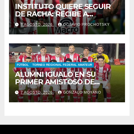
INSTITUTO QUIERE SEGUIR
DE RACHA: RECIBE A
GIMNASIA DE MENDOZA EN
8 AGOSTO, 2026
OCTAVIO PROCHOTSKY
ALTA CÓRDOBA
FÚTBOL
TORNEO REGIONAL FEDERAL AMATEUR
ALUMNI IGUALÓ EN SU
PRIMER AMISTOSO DE
PRETEMPORADA
7 AGOSTO, 2026
GONZALO MOYANO