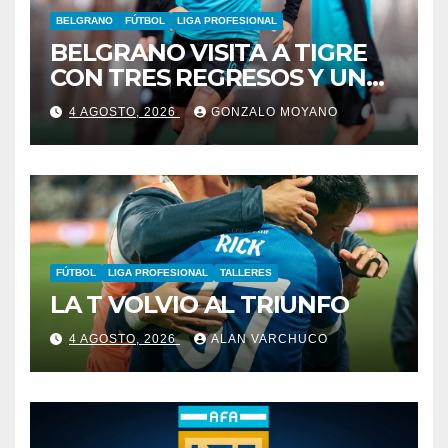
BELGRANO
FÚTBOL
LIGA PROFESIONAL
BELGRANO VISITA A TIGRE
CON TRES REGRESOS Y UNA
BAJA OBLIGADA
4 AGOSTO, 2026
GONZALO MOYANO
FÚTBOL
LIGA PROFESIONAL
TALLERES
LA T VOLVIO AL TRIUNFO
4 AGOSTO, 2026
ALAN VARCHUCO