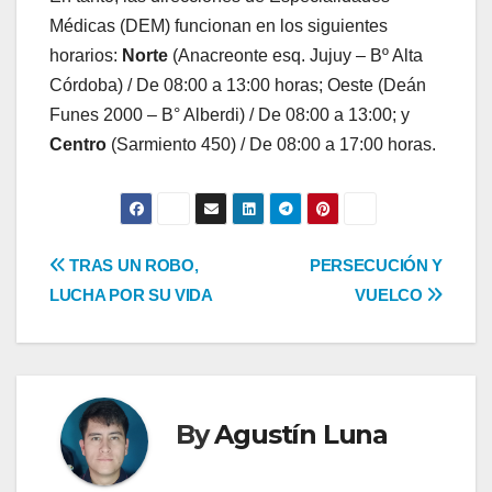
Médicas (DEM) funcionan en los siguientes
horarios:
Norte
(Anacreonte esq. Jujuy – Bº Alta
Córdoba) / De 08:00 a 13:00 horas; Oeste (Deán
Funes 2000 – B° Alberdi) / De 08:00 a 13:00; y
Centro
(Sarmiento 450) / De 08:00 a 17:00 horas.
Navegación
TRAS UN ROBO,
PERSECUCIÓN Y
LUCHA POR SU VIDA
VUELCO
de
entradas
By
Agustín Luna