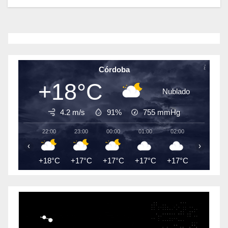
Córdoba
+18°C
Nublado
4.2 m/s
91%
755
mmHg
22:00
23:00
00:00
01:00
02:00
03:00
‹
›
+18°C
+17°C
+17°C
+17°C
+17°C
+18°C