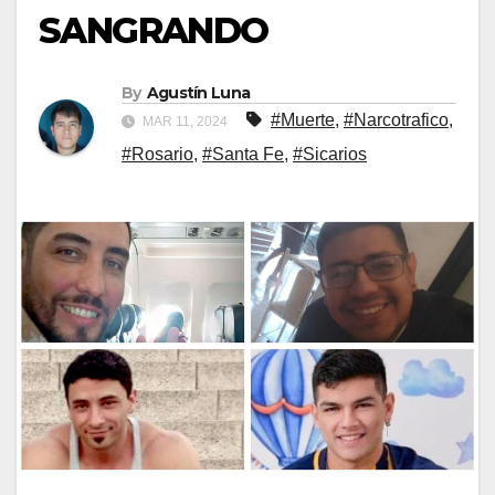
SANGRANDO
By
Agustín Luna
#Muerte
,
#Narcotrafico
,
MAR 11, 2024
#Rosario
,
#Santa Fe
,
#Sicarios