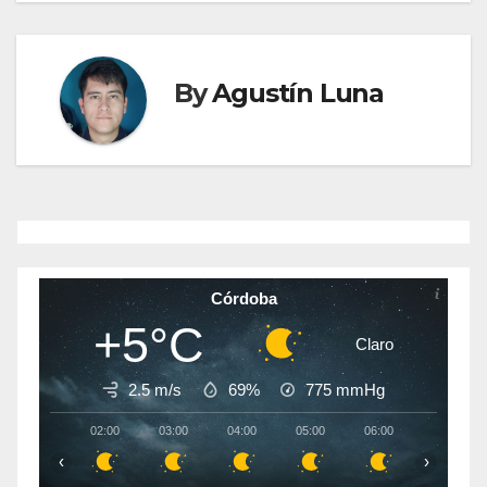
entradas
By
Agustín Luna
Córdoba
+5°C
Claro
2.5 m/s
69%
775
mmHg
02:00
03:00
04:00
05:00
06:00
07:00
‹
›