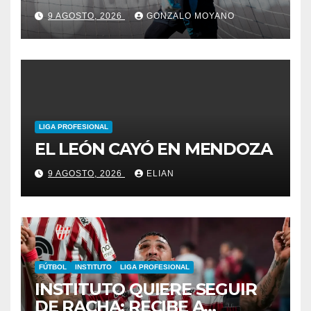
JUVENILES QUE TENDRÁN
9 AGOSTO, 2026
GONZALO MOYANO
SU PRIMERA CONVOCATORIA
LIGA PROFESIONAL
EL LEÓN CAYÓ EN MENDOZA
9 AGOSTO, 2026
ELIAN
FÚTBOL
INSTITUTO
LIGA PROFESIONAL
INSTITUTO QUIERE SEGUIR
DE RACHA: RECIBE A