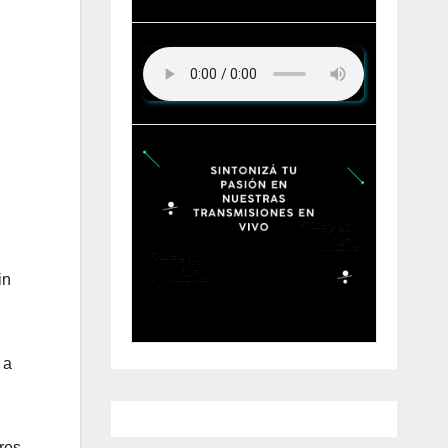
in
 a
res