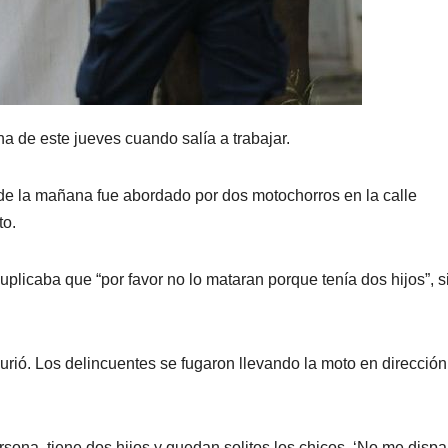
 de este jueves cuando salía a trabajar.
6 de la mañana fue abordado por dos motochorros en la calle
to.
suplicaba que “por favor no lo mataran porque tenía dos hijos”, s
urió. Los delincuentes se fugaron llevando la moto en dirección
sona, tiene dos hijos y quedan solitos los chicos. ‘No me dispa