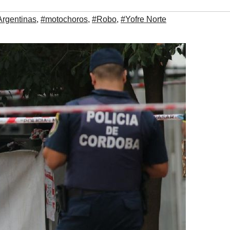
Argentinas
,
#motochoros
,
#Robo
,
#Yofre Norte