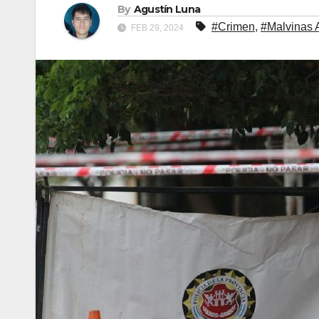
By
Agustín Luna
#Crimen
,
#Malvinas 
FEB 29, 2024