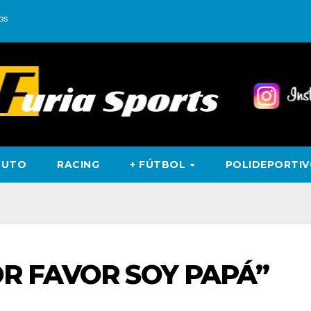
os
TUTO
RACING
+ FÚTBOL
POLIDEPORTI
OR FAVOR SOY PAPÁ”