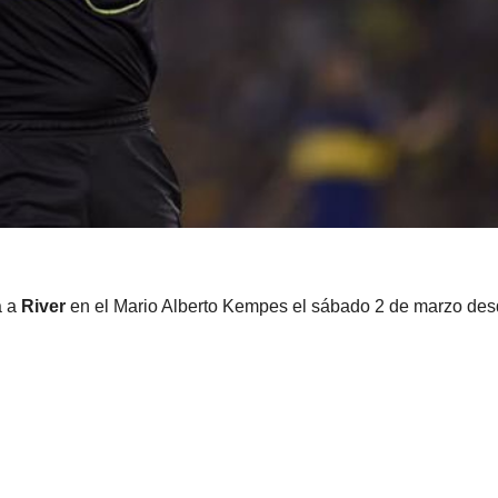
FÚTBOL
INSTITU
LIGA PROFESIONA
a a
River
en el Mario Alberto Kempes el sábado 2 de marzo de
INSTI
LIGA PROFESIONAL
EL LEÓN
QUIER
CAYÓ EN
SEGUI
8 AGOSTO, 
MENDOZA
RACHA
9 AGOSTO, 2026
ELIAN
PROCHOTSKY