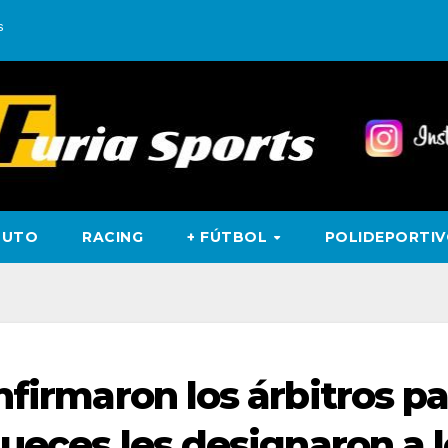
s
TUTO
RACING
+ FÚTBOL
POLIDEPORTI
nfirmaron los árbitros pa
jueces les designaron a 