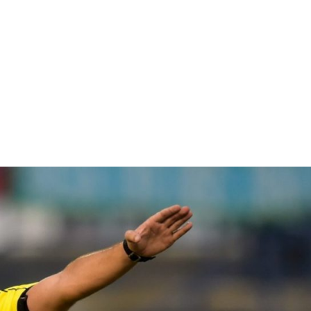
RECIB
GIMNA
MEND
ALTA
CÓRD