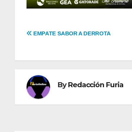
Navegación
EMPATE SABOR A DERROTA
de
entradas
By
Redacción Furia