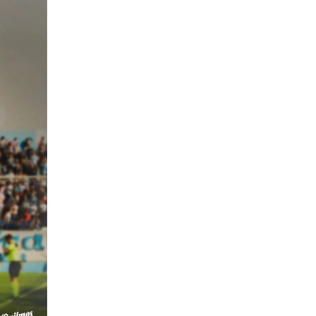
RECIBE A
PRET
GIMNASIA DE
ADA
MENDOZA EN
ALTA
CÓRDOBA