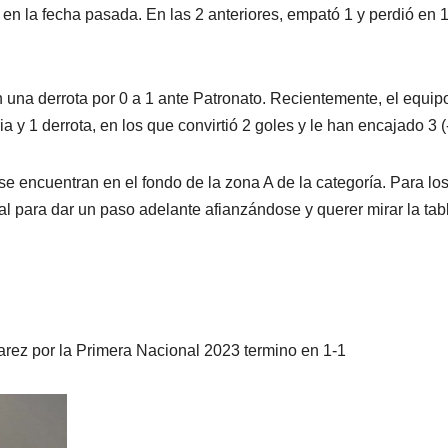
en la fecha pasada. En las 2 anteriores, empató 1 y perdió en 
on una derrota por 0 a 1 ante Patronato. Recientemente, el equip
ia y 1 derrota, en los que convirtió 2 goles y le han encajado 3 (
se encuentran en el fondo de la zona A de la categoría. Para lo
tal para dar un paso adelante afianzándose y querer mirar la tab
FÚTBOL
INSTITUTO
FÚTBOL
LIGA PROFESIONAL
TORNEO REGIONAL
INSTITUTO
ALUM
QUIERE
IGUAL
uarez por la Primera Nacional 2023 termino en 1-1
SEGUIR DE
SU PR
8 AGOSTO, 2026
OCTAVIO
7 AGOSTO, 
A
RACHA:
AMIST
ELIAN
PROCHOTSKY
GONZALO MOY