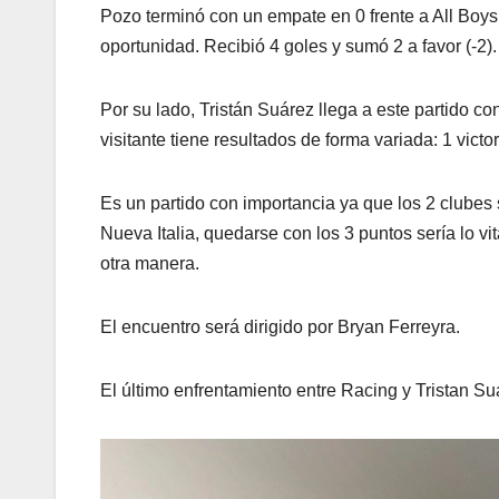
Pozo terminó con un empate en 0 frente a All Boys 
oportunidad. Recibió 4 goles y sumó 2 a favor (-2).
Por su lado, Tristán Suárez llega a este partido c
visitante tiene resultados de forma variada: 1 victor
Es un partido con importancia ya que los 2 clubes 
Nueva Italia, quedarse con los 3 puntos sería lo vi
otra manera.
El encuentro será dirigido por Bryan Ferreyra.
LIGA PROFESIONAL
EL LEÓN
El último enfrentamiento entre Racing y Tristan S
CAYÓ EN
MENDOZ
9 AGOSTO, 2026