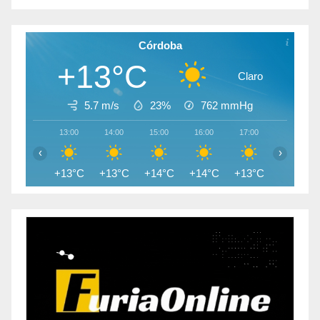
Córdoba
+13°C
Claro
5.7 m/s
23%
762
mmHg
13:00
14:00
15:00
16:00
17:00
18:00
‹
›
+13°C
+13°C
+14°C
+14°C
+13°C
+12°C