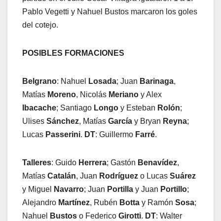
Pablo Vegetti y Nahuel Bustos marcaron los goles
del cotejo.
POSIBLES FORMACIONES
Belgrano
: Nahuel
Losada
; Juan
Barinaga
,
Matías
Moreno
, Nicolás
Meriano
y Alex
Ibacache
; Santiago
Longo
y Esteban
Rolón
;
Ulises
Sánchez
, Matías
García
y Bryan
Reyna
;
Lucas
Passerini
.
DT
: Guillermo
Farré
.
Talleres
: Guido
Herrera
; Gastón
Benavídez
,
Matías
Catalán
, Juan
Rodríguez
o Lucas
Suárez
y Miguel
Navarro
; Juan
Portilla
y Juan
Portillo
;
Alejandro
Martínez
, Rubén
Botta
y Ramón
Sosa
;
Nahuel
Bustos
o Federico
Girotti
.
DT
: Walter