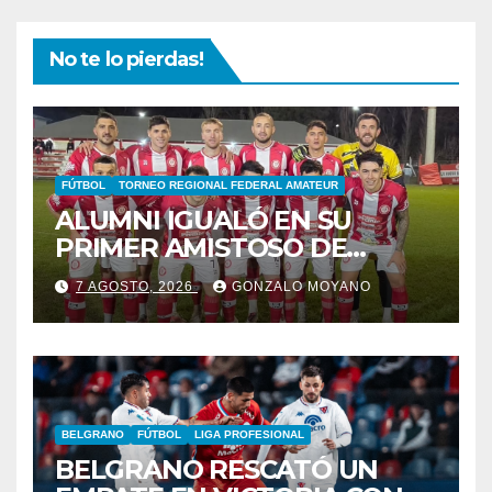
No te lo pierdas!
FÚTBOL
TORNEO REGIONAL FEDERAL AMATEUR
ALUMNI IGUALÓ EN SU
PRIMER AMISTOSO DE
PRETEMPORADA
7 AGOSTO, 2026
GONZALO MOYANO
BELGRANO
FÚTBOL
LIGA PROFESIONAL
BELGRANO RESCATÓ UN