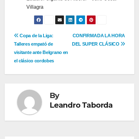
Villagra
Navegación
Copa de la Liga:
CONFIRMADA LA HORA
Talleres empató de
DEL SUPER CLÁSICO
de
visitante ante Belgrano en
entradas
el clásico cordobes
By
Leandro Taborda