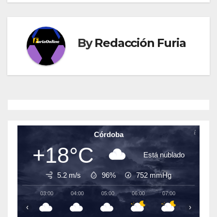
By
Redacción Furia
Córdoba
+18°C
Está nublado
5.2 m/s
96%
752
mmHg
03:00
04:00
05:00
06:00
07:00
08:00
‹
›