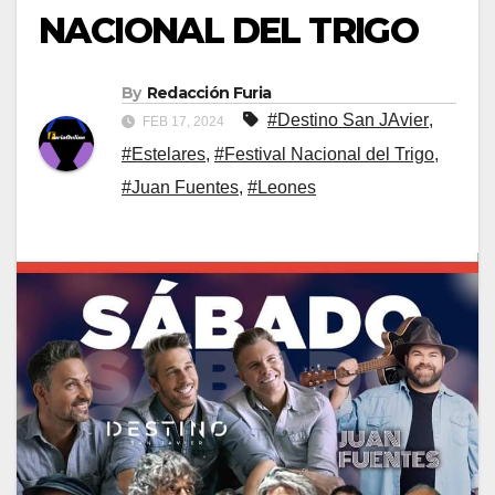
NACIONAL DEL TRIGO
By
Redacción Furia
#Destino San JAvier
,
FEB 17, 2024
#Estelares
,
#Festival Nacional del Trigo
,
#Juan Fuentes
,
#Leones