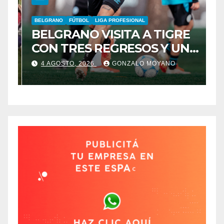
BELGRANO
FÚTBOL
LIGA PROFESIONAL
A
BELGRANO VISITA A TIGRE
F
CON TRES REGRESOS Y UNA
L
BAJA OBLIGADA
4 AGOSTO, 2026
GONZALO MOYANO