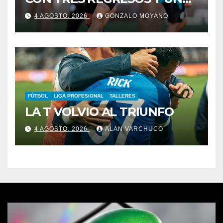
BAJA OBLIGADA
4 AGOSTO, 2026
GONZALO MOYANO
FÚTBOL
LIGA PROFESIONAL
TALLERES
LA T VOLVIO AL TRIUNFO
4 AGOSTO, 2026
ALAN VARCHUCO