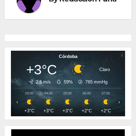
Córdoba
+3°C
Claro
2.6 m/s
59%
765
mmHg
03:00
04:00
05:00
06:00
07:00
08:00
‹
›
+3°C
+3°C
+3°C
+2°C
+2°C
+2°C