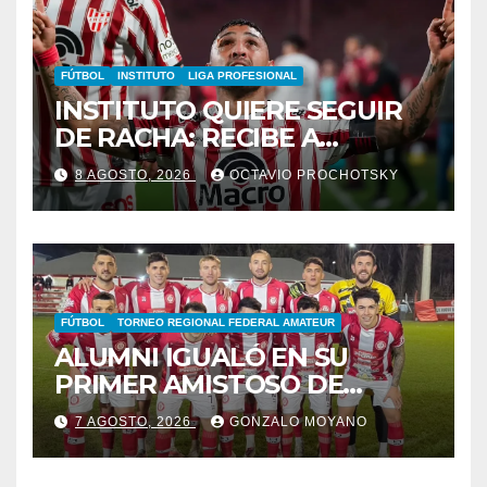
FÚTBOL
INSTITUTO
LIGA PROFESIONAL
INSTITUTO QUIERE SEGUIR
DE RACHA: RECIBE A
GIMNASIA DE MENDOZA EN
8 AGOSTO, 2026
OCTAVIO PROCHOTSKY
ALTA CÓRDOBA
FÚTBOL
TORNEO REGIONAL FEDERAL AMATEUR
ALUMNI IGUALÓ EN SU
PRIMER AMISTOSO DE
PRETEMPORADA
7 AGOSTO, 2026
GONZALO MOYANO