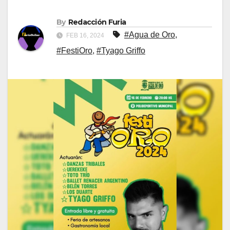
By
Redacción Furia
#Agua de Oro
,
FEB 16, 2024
#FestiOro
,
#Tyago Griffo