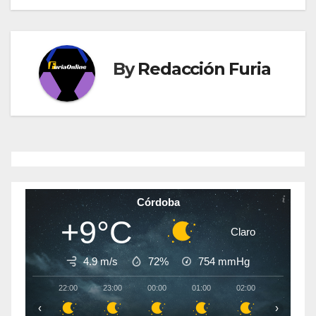
entradas
By
Redacción Furia
Córdoba
+9°C
Claro
4.9 m/s
72%
754
mmHg
22:00
23:00
00:00
01:00
02:00
03:00
‹
›