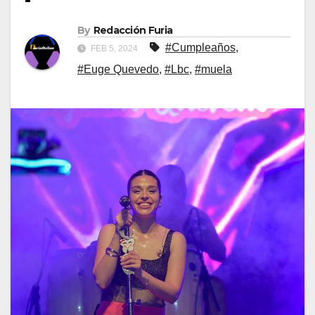
By
Redacción Furia
#Cumpleaños
,
FEB 5, 2024
#Euge Quevedo
,
#Lbc
,
#muela