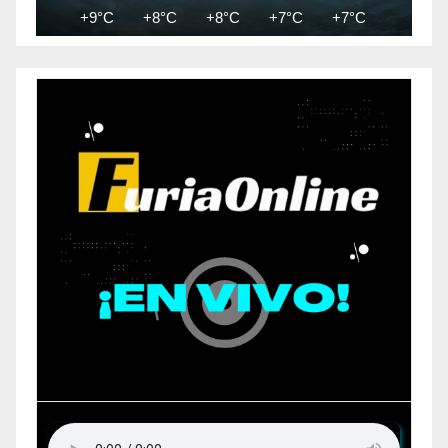
+9°C
+8°C
+8°C
+7°C
+7°C
+7°C