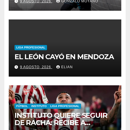
9 AGOSTO, 2026
GONZALO MOYANO
SU PRIMERA CONVOCATORIA
LIGA PROFESIONAL
EL LEÓN CAYÓ EN MENDOZA
9 AGOSTO, 2026
ELIAN
FÚTBOL
INSTITUTO
LIGA PROFESIONAL
INSTITUTO QUIERE SEGUIR
DE RACHA: RECIBE A
GIMNASIA DE MENDOZA EN