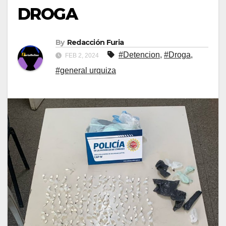
DROGA
By
Redacción Furia
#Detencion
,
#Droga
,
FEB 2, 2024
#general urquiza