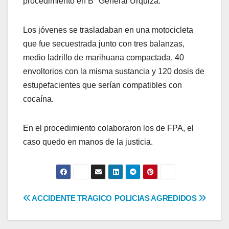
procedimiento en B° General Urquiza.
Los jóvenes se trasladaban en una motocicleta
que fue secuestrada junto con tres balanzas,
medio ladrillo de marihuana compactada, 40
envoltorios con la misma sustancia y 120 dosis de
estupefacientes que serían compatibles con
cocaína.
En el procedimiento colaboraron los de FPA, el
caso quedo en manos de la justicia.
Navegación
ACCIDENTE TRAGICO
POLICIAS AGREDIDOS
de