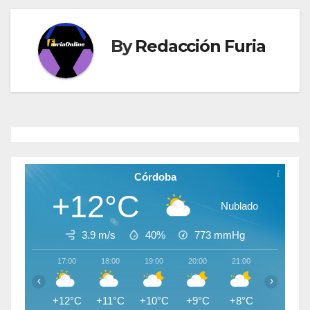
entradas
By
Redacción Furia
Córdoba
+12°C
Nublado
3.9 m/s
40%
773
mmHg
17:00
18:00
19:00
20:00
21:00
22:00
‹
›
+12°C
+11°C
+10°C
+9°C
+8°C
+7°C