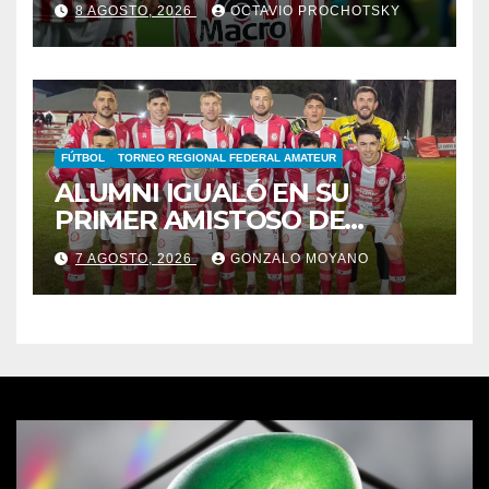
8 AGOSTO, 2026
OCTAVIO PROCHOTSKY
ALTA CÓRDOBA
FÚTBOL
TORNEO REGIONAL FEDERAL AMATEUR
ALUMNI IGUALÓ EN SU
PRIMER AMISTOSO DE
PRETEMPORADA
7 AGOSTO, 2026
GONZALO MOYANO