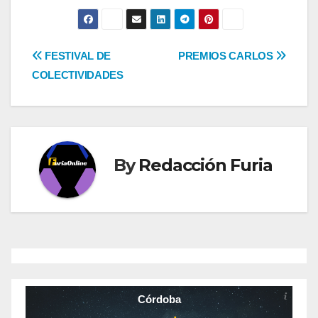
Navegación
FESTIVAL DE
PREMIOS CARLOS
COLECTIVIDADES
de
entradas
By
Redacción Furia
Córdoba