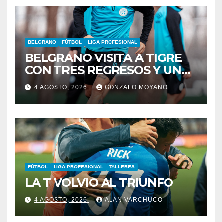
BELGRANO
FÚTBOL
LIGA PROFESIONAL
BELGRANO VISITA A TIGRE
CON TRES REGRESOS Y UNA
BAJA OBLIGADA
4 AGOSTO, 2026
GONZALO MOYANO
FÚTBOL
LIGA PROFESIONAL
TALLERES
LA T VOLVIO AL TRIUNFO
4 AGOSTO, 2026
ALAN VARCHUCO