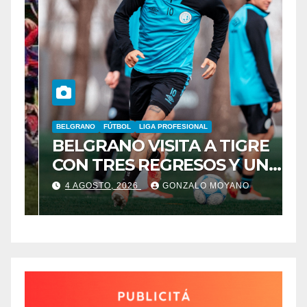
BELGRANO
FÚTBOL
LIGA PROFESIONAL
A
BELGRANO VISITA A TIGRE
F
CON TRES REGRESOS Y UNA
L
BAJA OBLIGADA
4 AGOSTO, 2026
GONZALO MOYANO