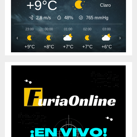
+9°C
Claro
2.8 m/s
48%
765
mmHg
23:00
00:00
01:00
02:00
03:00
04:00
‹
›
+9°C
+8°C
+7°C
+7°C
+6°C
+5°C