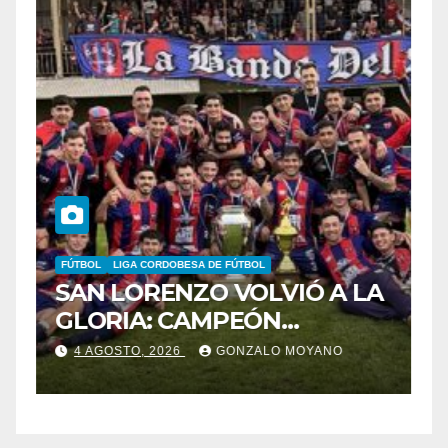
FÚTBOL
LIGA CORDOBESA DE FÚTBOL
B
SAN LORENZO VOLVIÓ A LA
B
GLORIA: CAMPEÓN
C
DESPUÉS DE 42 AÑOS
B
4 AGOSTO, 2026
GONZALO MOYANO