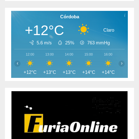
Córdoba
+12°C
Claro
5.6 m/s
25%
763
mmHg
12:00
13:00
14:00
15:00
16:00
17:00
‹
›
+12°C
+13°C
+13°C
+14°C
+14°C
+13°C