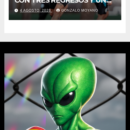
CON TRES REGRESOS Y UNA
BAJA OBLIGADA
4 AGOSTO, 2026
GONZALO MOYANO