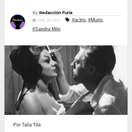
By
Redacción Furia
#actris
,
#Murio
,
ENE 29, 2024
#Sandra Milo
Por Talía Tita