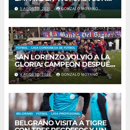
CARDOZO COMO FIGURA
5 AGOSTO, 2026
GONZALO MOYANO
FÚTBOL
LIGA CORDOBESA DE FÚTBOL
SAN LORENZO VOLVIÓ A LA
GLORIA: CAMPEÓN DESPUÉS
DE 42 AÑOS
4 AGOSTO, 2026
GONZALO MOYANO
BELGRANO
FÚTBOL
LIGA PROFESIONAL
BELGRANO VISITA A TIGRE